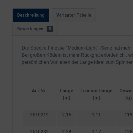
Beschreibung
Varianten Tabelle
Bewertungen
0
Die Spectre Finesse "Medium-Light" -Serie hat mehr 
Bei großen Ködern ist mehr Rückgrat erforderlich , 
persönlichen Vorlieben der Länge ideal zum Spinnen
Art.Nr.
Länge
Transortlänge
Gewic
(m)
(m)
(g)
2510219
2,15
1,11
119
2510232
2,28
1,17
128