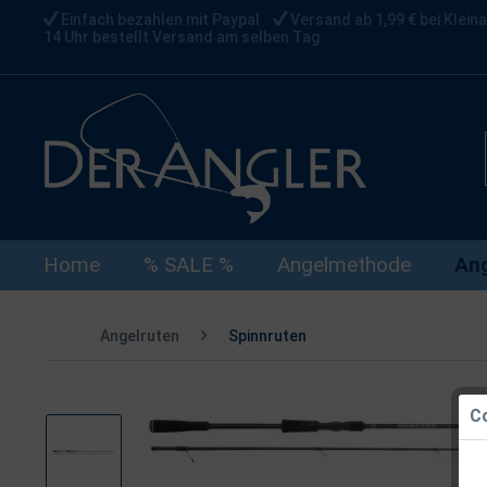
Einfach bezahlen mit Paypal
Versand ab 1,99 € bei Kleina
14 Uhr bestellt Versand am selben Tag
Home
% SALE %
Angelmethode
Ang
Angelruten
Spinnruten
Co