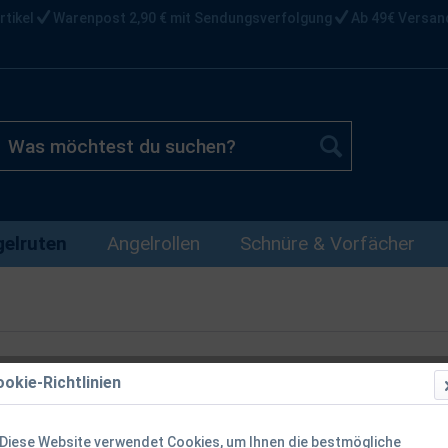
rtikel
Warenpost 2,90 € mit Sendungsverfolgung
Ab 49€ Versan
elruten
Angelrollen
Schnüre & Vorfächer
okie-Richtlinien
Spro Specter
2,28m 2,42m
Diese Website verwendet Cookies, um Ihnen die bestmögliche