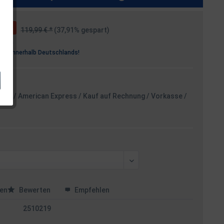
119,99 € *
(37,91% gespart)
osten
rei
innerhalb Deutschlands!
card / American Express / Kauf auf Rechnung / Vorkasse /
en
Bewerten
Empfehlen
2510219