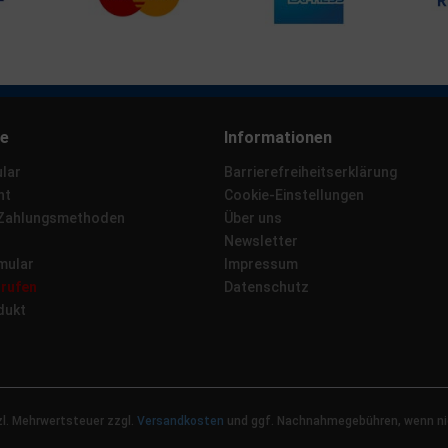
ce
Informationen
lar
Barrierefreiheitserklärung
ht
Cookie-Einstellungen
 Zahlungsmethoden
Über uns
Newsletter
mular
Impressum
rrufen
Datenschutz
dukt
tzl. Mehrwertsteuer zzgl.
Versandkosten
und ggf. Nachnahmegebühren, wenn ni