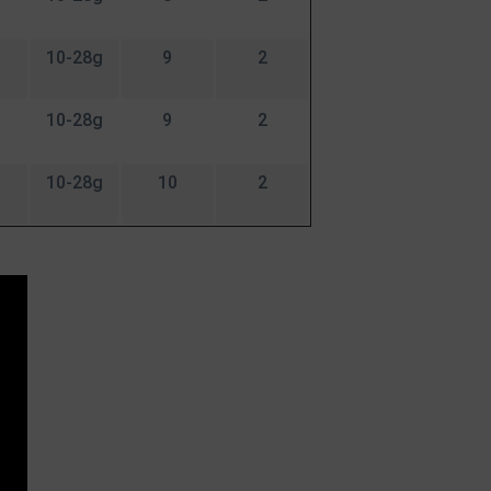
10-28g
9
2
10-28g
9
2
10-28g
10
2