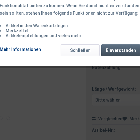
Funktionalität bieten zu können. Wenn Sie damit nicht einverstanden
sein sollten, stehen Ihnen folgende Funktionen nicht zur Verfügung:
ab 74,50 € *
Artikel in den Warenkorb legen
inkl. MwSt.
zzgl. Versandk
Merkzettel
Ab 49 EUR Versandkostenf
Artikelempfehlungen und vieles mehr
Mehr Informationen
Schließen
Einverstanden
Zahlungsarten
Paypal / VISA / Master
Ratenzahlung
Länge / Wurfgewicht:
Vergleichen
Merk
Artikel-Nr.: