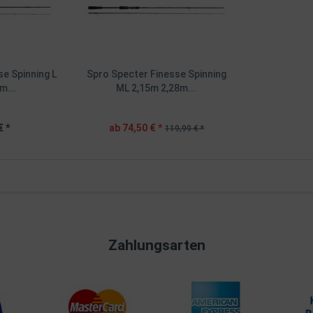
se Spinning L
Spro Specter Finesse Spinning
m...
ML 2,15m 2,28m...
€ *
ab 74,50 € *
119,99 € *
Zahlungsarten