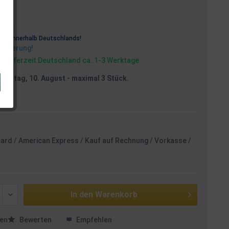
osten
rei
innerhalb Deutschlands!
Lieferung!
, Lieferzeit Deutschland ca. 1-3 Werktage
Montag, 10. August
- maximal 3 Stück.
card / American Express / Kauf auf Rechnung / Vorkasse /
In den
Warenkorb
en
Bewerten
Empfehlen