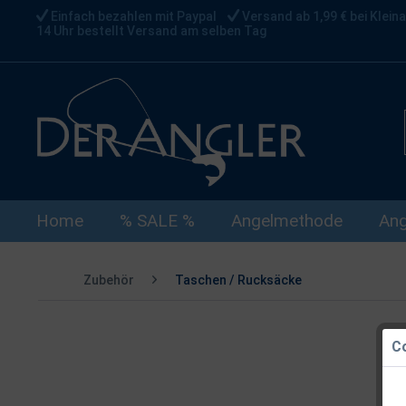
Einfach bezahlen mit Paypal
Versand ab 1,99 € bei Kleina
14 Uhr bestellt Versand am selben Tag
Home
% SALE %
Angelmethode
Ang
Zubehör
Taschen / Rucksäcke
Co