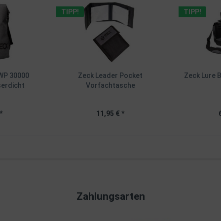
TIPP!
TIPP!
WP 30000
Zeck Leader Pocket
Zeck Lure 
erdicht
Vorfachtasche
*
11,95 € *
Zahlungsarten