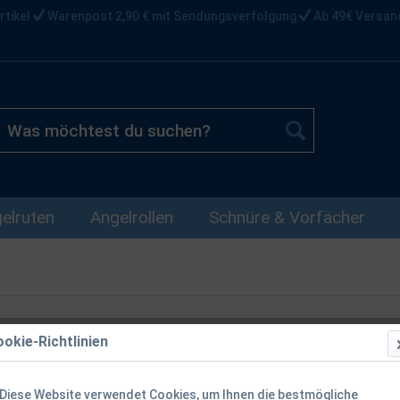
rtikel
Warenpost 2,90 € mit Sendungsverfolgung
Ab 49€ Versan
elruten
Angelrollen
Schnüre & Vorfächer
okie-Richtlinien
Zeck Lure Ba
Diese Website verwendet Cookies, um Ihnen die bestmögliche