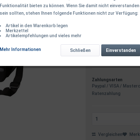
Funktionalität bieten zu können. Wenn Sie damit nicht einverstanden
64,95 € *
sein sollten, stehen Ihnen folgende Funktionen nicht zur Verfügung:
inkl. MwSt.
zzgl. Versandk
Ab 49 EUR Versandkostenf
Artikel in den Warenkorb legen
Versandkostenfreie 
Merkzettel
Artikelempfehlungen und vieles mehr
Sofort versandfertig
Versand am 
Mehr Informationen
Schließen
Einverstanden
Zahlungsarten
Paypal / VISA / Master
Ratenzahlung
Vergleichen
Merk