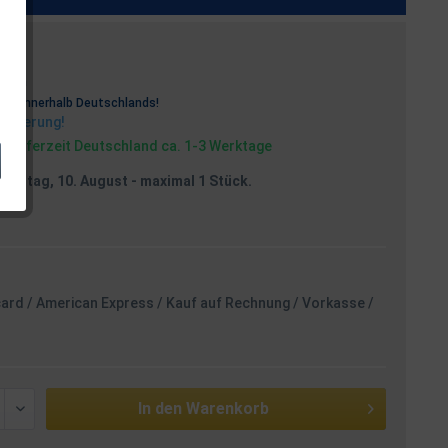
osten
rei
innerhalb Deutschlands!
Lieferung!
, Lieferzeit Deutschland ca. 1-3 Werktage
Montag, 10. August
- maximal 1 Stück.
card / American Express / Kauf auf Rechnung / Vorkasse /
In den
Warenkorb