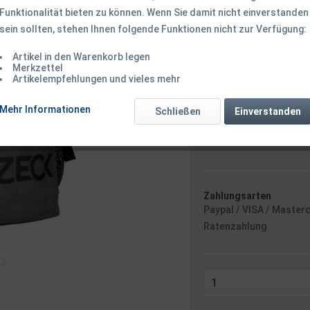
Funktionalität bieten zu können. Wenn Sie damit nicht einverstanden
sein sollten, stehen Ihnen folgende Funktionen nicht zur Verfügung:
64,95 € *
Artikel in den Warenkorb legen
inkl. MwSt.
zzgl. Versandk
Merkzettel
Ab 49 EUR Versandkostenf
Artikelempfehlungen und vieles mehr
Versandkostenfreie 
Sofort versandfertig
Mehr Informationen
Schließen
Einverstanden
Versand am 
Zahlungsarten
Paypal / VISA / Master
Ratenzahlung