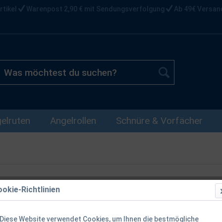
rtikel
Warenpost 2,90 € mit Sendungsverfolgung
Ab 49€ Versan
elruten
Angelrollen
Schnüre & Vorfächer
okie-Richtlinien
Zeck Backpa
wasserdicht
Diese Website verwendet Cookies, um Ihnen die bestmögliche