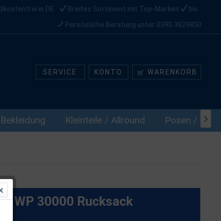
dkostenfrei in DE
Breites Sortiment mit Top-Marken
bis
Persönliche Beratung unter 0395 3629850
SERVICE
KONTO
WARENKORB
Bekleidung
Kleinteile / Allround
Posen / Stopp

ck WP 30000 Rucksack