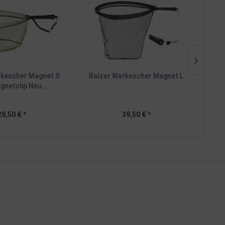
TIPP
tkescher Magnet S
Balzer Watkescher Magnet L
Balz
agnetclip Neu...
29,50 € *
39,50 € *