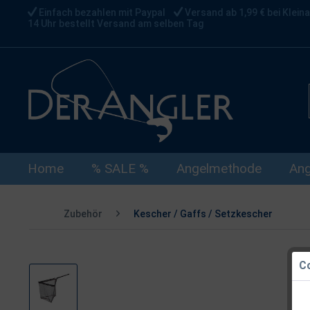
Einfach bezahlen mit Paypal
Versand ab 1,99 € bei Kleina
14 Uhr bestellt Versand am selben Tag
Home
% SALE %
Angelmethode
Ang
Zubehör
Kescher / Gaffs / Setzkescher
Co