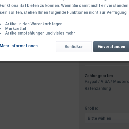
Größen
Funktionalität bieten zu können. Wenn Sie damit nicht einverstanden
sein sollten, stehen Ihnen folgende Funktionen nicht zur Verfügung:
ab 44,50 € *
Artikel in den Warenkorb legen
Merkzettel
inkl. MwSt.
zzgl. Versandk
Artikelempfehlungen und vieles mehr
Ab 49 EUR Versandkostenf
Mehr Informationen
Versand am 
Schließen
Einverstanden
Minuten
- m
Zahlungsarten
Paypal / VISA / Master
Ratenzahlung
Größe: