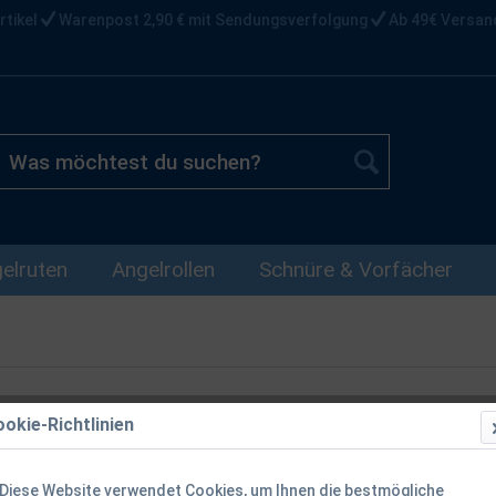
rtikel
Warenpost 2,90 € mit Sendungsverfolgung
Ab 49€ Versan
elruten
Angelrollen
Schnüre & Vorfächer
okie-Richtlinien
DAM Bärenst
Kescher 2 te
Diese Website verwendet Cookies, um Ihnen die bestmögliche