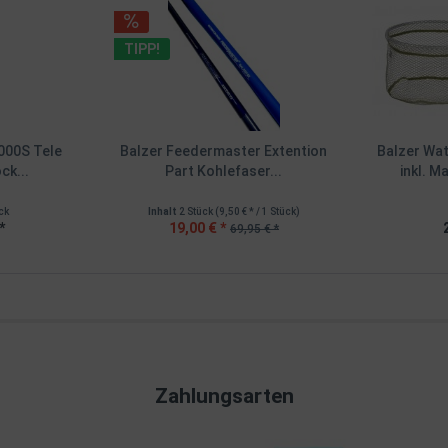
TIPP!
3000S Tele
Balzer Feedermaster Extention
Balzer Wa
ck...
Part Kohlefaser...
inkl. M
ck
Inhalt
2 Stück
(9,50 € * / 1 Stück)
*
19,00 € *
69,95 € *
Zahlungsarten