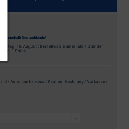
osten
rei
innerhalb Deutschlands!
Montag, 10. August
: Bestellen Sie innerhalb 1 Stunden 1
aximal 1 Stück.
card / American Express / Kauf auf Rechnung / Vorkasse /