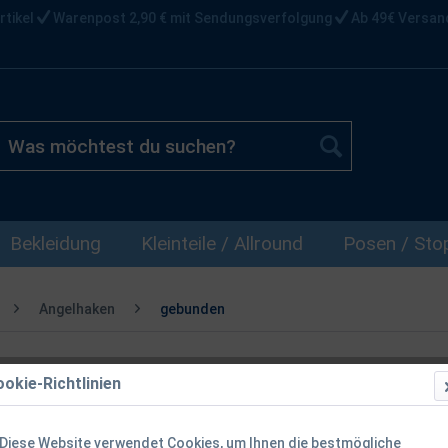
rtikel
Warenpost 2,90 € mit Sendungsverfolgung
Ab 49€ Versan
Bekleidung
Kleinteile / Allround
Posen / Stop
Angelhaken
gebunden
okie-Richtlinien
Gamakatsu 2
Gold Gr. 8 1
Diese Website verwendet Cookies, um Ihnen die bestmögliche