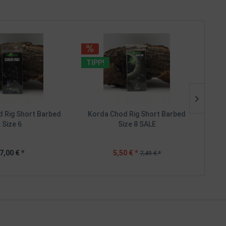
TIPP!
TIPP
 Rig Short Barbed
Korda Chod Rig Short Barbed
Kor
Size 6
Size 8 SALE
7,00 € *
5,50 € *
7,49 € *