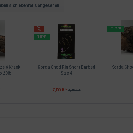
ben sich ebenfalls angesehen
TIPP!
TIPP!
ize 6 Krank
Korda Chod Rig Short Barbed
Korda Chod
 20lb
Size 4
*
7,00 € *
7,49 € *