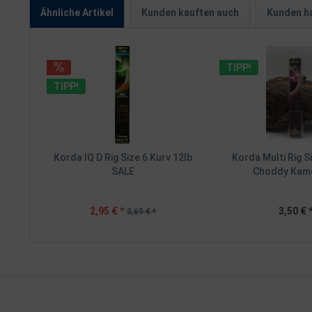
Ähnliche Artikel
Kunden kauften auch
Kunden ha
TIPP!
TIPP!
Korda IQ D Rig Size 6 Kurv 12lb
Korda Multi Rig S
SALE
Choddy Kamo
2,95 € *
3,50 € 
3,69 € *