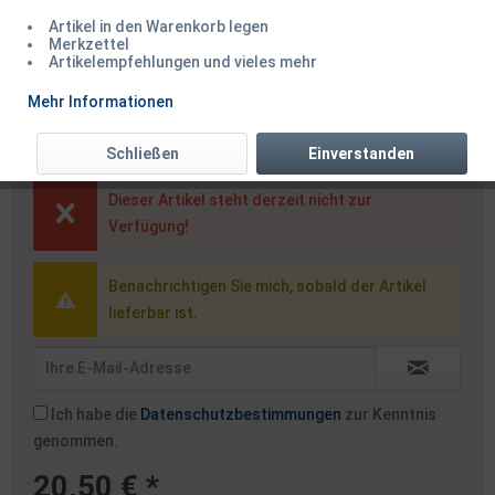
Artikel in den Warenkorb legen
Merkzettel
Artikelempfehlungen und vieles mehr
Spro Trout Master Performance
Mehr Informationen
Net Kescherkopf 50x45x42cm
Schließen
Einverstanden
Dieser Artikel steht derzeit nicht zur
Verfügung!
Benachrichtigen Sie mich, sobald der Artikel
lieferbar ist.
Ich habe die
Datenschutzbestimmungen
zur Kenntnis
genommen.
20,50 € *