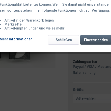
Funktionalität bieten zu können. Wenn Sie damit nicht einverstanden
sein sollten, stehen Ihnen folgende Funktionen nicht zur Verfügung:
1,99 € *
Inhalt:
5 Stück (0,40 € * / 
Artikel in den Warenkorb legen
inkl. MwSt.
zzgl. Versandk
Merkzettel
Artikelempfehlungen und vieles mehr
Ab 49 EUR Versandkostenf
Versand am 
Mehr Informationen
Schließen
Einverstanden
Minuten
- m
Zahlungsarten
Paypal / VISA / Master
Ratenzahlung
Größe: