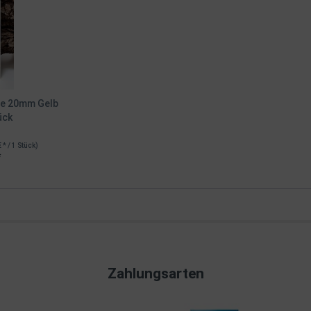
ose 20mm Gelb
ück
€ * / 1 Stück)
*
Zahlungsarten