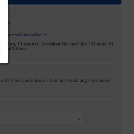
1 Stück)
osten
rei
innerhalb Deutschlands!
Montag, 10. August
: Bestellen Sie innerhalb 1 Stunden 51
aximal 3 Stück.
card / American Express / Kauf auf Rechnung / Vorkasse /