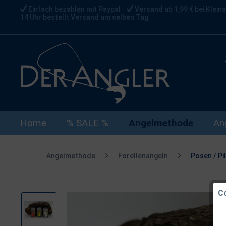
Einfach bezahlen mit Paypal
Versand ab 1,99 € bei Kleina
14 Uhr bestellt Versand am selben Tag
Home
% SALE %
Angelmethode
An
Angelmethode
Forellenangeln
Posen / Pi
Co