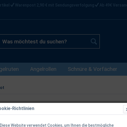
rtikel
Warenpost 2,90 € mit Sendungsverfolgung
Ab 49€ Versan
gelruten
Angelrollen
Schnüre & Vorfächer
lot
okie-Richtlinien
Spro Trout M
10mm 16mm 
Diese Website verwendet Cookies, um Ihnen die bestmögliche