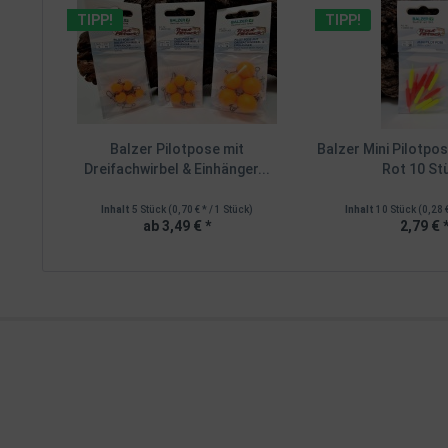
TIPP!
TIPP!
Balzer Pilotpose mit
Balzer Mini Pilotp
Dreifachwirbel & Einhänger...
Rot 10 St
Inhalt
5 Stück
(0,70 € * / 1 Stück)
Inhalt
10 Stück
(0,28 
ab 3,49 € *
2,79 € 