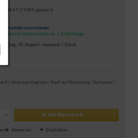
19,99 € *
(17,46% gespart)
osten
rei
innerhalb Deutschlands!
, Lieferzeit Deutschland ca. 1-3 Werktage
Montag, 10. August
- maximal 1 Stück.
card / American Express / Kauf auf Rechnung / Vorkasse /
In den
Warenkorb
en
Bewerten
Empfehlen