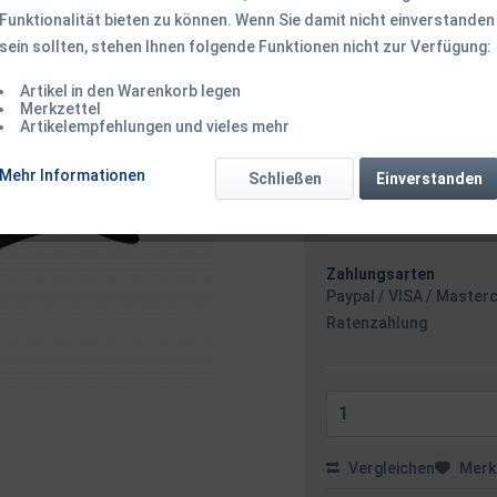
Funktionalität bieten zu können. Wenn Sie damit nicht einverstanden
16,50 € *
sein sollten, stehen Ihnen folgende Funktionen nicht zur Verfügung:
Inhalt:
1 Stück
inkl. MwSt.
zzgl. Versandk
Artikel in den Warenkorb legen
Ab 49 EUR Versandkostenf
Merkzettel
Sofort versandfertig
Artikelempfehlungen und vieles mehr
Versand am 
Mehr Informationen
Schließen
Einverstanden
Zahlungsarten
Paypal / VISA / Master
Ratenzahlung
Vergleichen
Merk