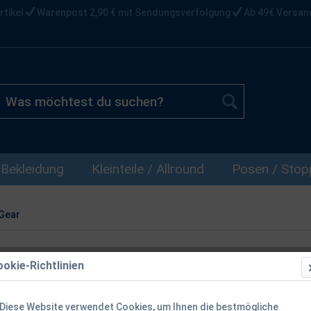
rtikel
Warenpost 2,90 € mit Sendungsverfolgung
Ab 49€ Versan
Bekleidung
Kleinteile / Allround
Posen / Stopp
Gear
okie-Richtlinien
Savage Gear 
Diese Website verwendet Cookies, um Ihnen die bestmögliche