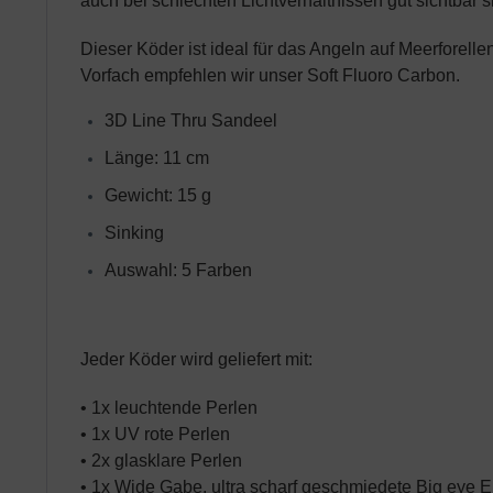
auch bei schlechten Lichtverhältnissen gut sichtbar s
Dieser Köder ist ideal für das Angeln auf Meerforel
Vorfach empfehlen wir unser Soft Fluoro Carbon.
3D Line Thru Sandeel
Länge: 11 cm
Gewicht: 15 g
Sinking
Auswahl: 5 Farben
Jeder Köder wird geliefert mit:
• 1x leuchtende Perlen
• 1x UV rote Perlen
• 2x glasklare Perlen
• 1x Wide Gabe, ultra scharf geschmiedete Big eye 