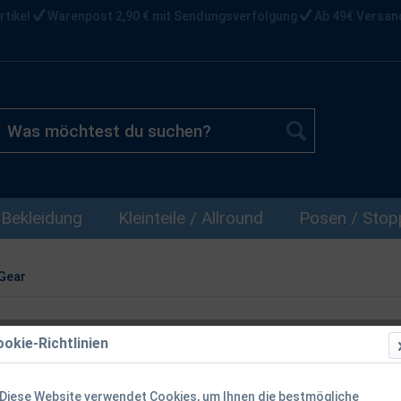
rtikel
Warenpost 2,90 € mit Sendungsverfolgung
Ab 49€ Versan
Bekleidung
Kleinteile / Allround
Posen / Stopp
Gear
okie-Richtlinien
Savage Gear 
Sinking 5 ne
Diese Website verwendet Cookies, um Ihnen die bestmögliche