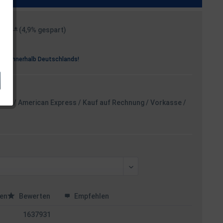
99 € *
(4,9% gespart)
osten
rei
innerhalb Deutschlands!
card / American Express / Kauf auf Rechnung / Vorkasse /
en
Bewerten
Empfehlen
1637931