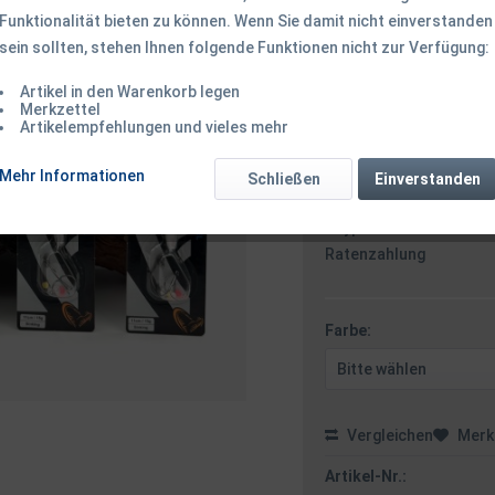
Funktionalität bieten zu können. Wenn Sie damit nicht einverstanden
sein sollten, stehen Ihnen folgende Funktionen nicht zur Verfügung:
9,50 € *
9,
Inhalt:
1 Stück
Artikel in den Warenkorb legen
Merkzettel
inkl. MwSt.
zzgl. Versandk
Artikelempfehlungen und vieles mehr
Ab 49 EUR Versandkostenf
Mehr Informationen
Schließen
Einverstanden
Zahlungsarten
Paypal / VISA / Master
Ratenzahlung
Farbe:
Vergleichen
Merk
Artikel-Nr.: