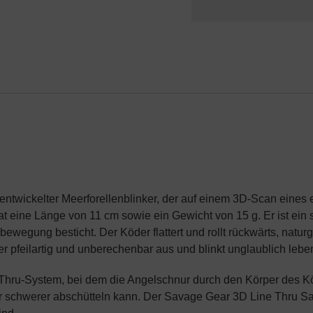
twickelter Meerforellenblinker, der auf einem 3D-Scan eines ec
t eine Länge von 11 cm sowie ein Gewicht von 15 g. Er ist ein
egung besticht. Der Köder flattert und rollt rückwärts, naturg
r pfeilartig und unberechenbar aus und blinkt unglaublich lebe
Thru-System, bei dem die Angelschnur durch den Körper des Köd
 schwerer abschütteln kann. Der Savage Gear 3D Line Thru Sand