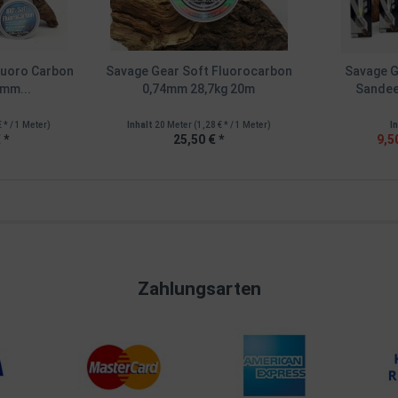
luoro Carbon
Savage Gear Soft Fluorocarbon
Savage G
mm...
0,74mm 28,7kg 20m
Sandeel
€ * / 1 Meter)
Inhalt
20 Meter
(1,28 € * / 1 Meter)
I
 *
25,50 € *
9,5
Zahlungsarten