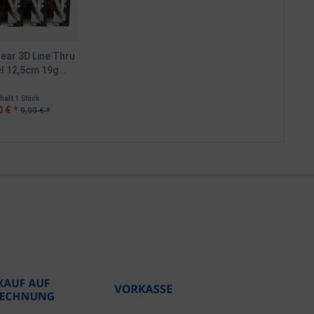
ear 3D Line Thru
 12,5cm 19g...
nhalt
1 Stück
0 € *
9,99 € *