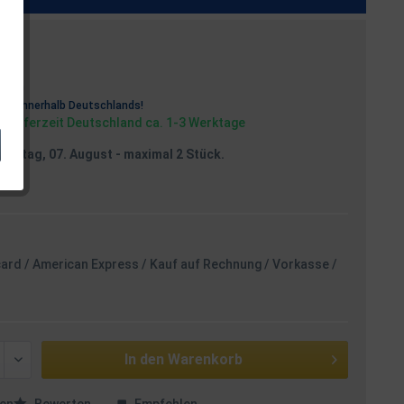
osten
rei
innerhalb Deutschlands!
, Lieferzeit Deutschland ca. 1-3 Werktage
reitag, 07. August
- maximal 2 Stück.
card / American Express / Kauf auf Rechnung / Vorkasse /
In den
Warenkorb