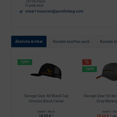
75116 Paris
Frankreich
stuart.houston@purefishing.com
Ähnliche Artikel
Kunden kauften auch
Kunden ha
TIPP!
TIPP!
Savage Gear All Black Cap
Savage Gear Strike
Onesize Black Caviar
Grey Melange
Inhalt
1 Stück
Inhalt
1 Stü
18,50 € *
18,50 € *
18,