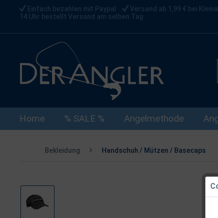
Einfach bezahlen mit Paypal
Versand ab 1,99 € bei Kleina
14 Uhr bestellt Versand am selben Tag
Home
% SALE %
Angelmethode
Ang
Bekleidung
Handschuh / Mützen / Basecaps
Co