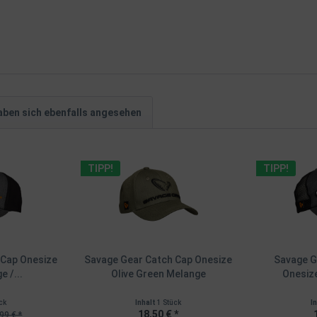
ben sich ebenfalls angesehen
TIPP!
TIPP!
 Cap Onesize
Savage Gear Catch Cap Onesize
Savage G
 /...
Olive Green Melange
Onesiz
ck
Inhalt
1 Stück
I
18,50 € *
99 € *