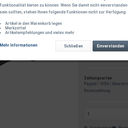
Funktionalität bieten zu können. Wenn Sie damit nicht einverstanden
sein sollten, stehen Ihnen folgende Funktionen nicht zur Verfügung:
16,50 € *
Inhalt:
1 Stück
Artikel in den Warenkorb legen
inkl. MwSt.
zzgl. Versandk
Merkzettel
Artikelempfehlungen und vieles mehr
Ab 49 EUR Versandkostenf
Sofort versandfertig
Mehr Informationen
Schließen
Einverstanden
Versand am F
Zahlungsarten
Paypal / VISA / Master
Ratenzahlung