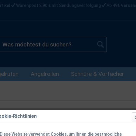
rtikel
Warenpost 2,90 € mit Sendungsverfolgung
Ab 49€ Versan
elruten
Angelrollen
Schnüre & Vorfächer
okie-Richtlinien
Savage Gear 
Melange
Diese Website verwendet Cookies, um Ihnen die bestmögliche