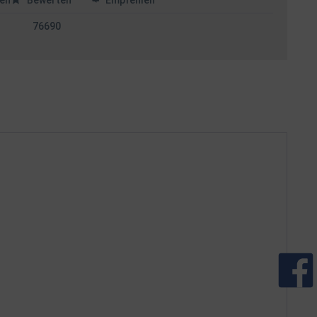
en
Bewerten
Empfehlen
76690