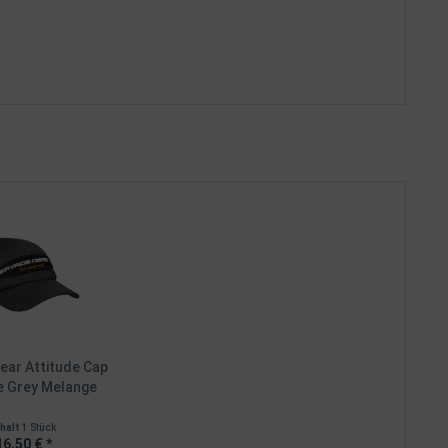
ear Attitude Cap
e Grey Melange
nhalt
1 Stück
16,50 € *