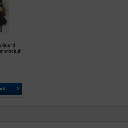
a Guard
ehandschuh
orb