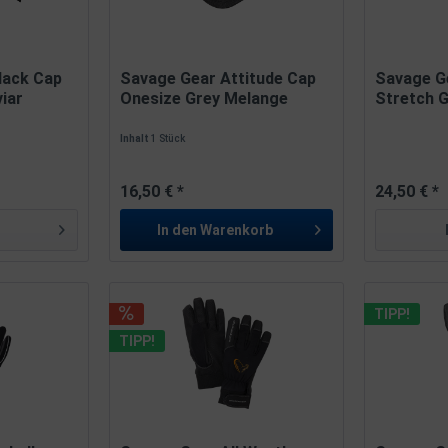
lack Cap
Savage Gear Attitude Cap
Savage G
iar
Onesize Grey Melange
Stretch G
Größe...
Inhalt
1 Stück
16,50 € *
24,50 € *
In den
Warenkorb
TIPP!
TIPP!