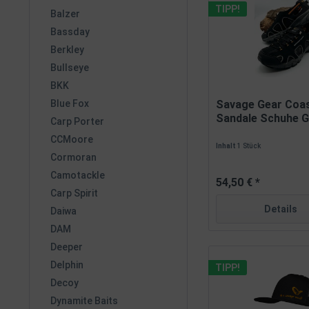
TIPP!
Balzer
Bassday
Berkley
Bullseye
BKK
Blue Fox
Savage Gear Coas
Sandale Schuhe Gr.
Carp Porter
CCMoore
Inhalt
1 Stück
Cormoran
Camotackle
54,50 € *
Carp Spirit
Details
Daiwa
DAM
Deeper
Delphin
TIPP!
Decoy
Dynamite Baits