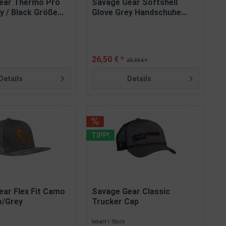
ear Thermo Pro
Savage Gear Softshell
y / Black Größe...
Glove Grey Handschuhe...
26,50 € *
29,99 € *
Details
Details
TIPP!
ear Flex Fit Camo
Savage Gear Classic
o/Grey
Trucker Cap
Inhalt
1 Stück