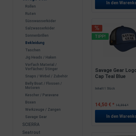
In den
Warenk
Rollen
Ruten
Süsswasserköder
Salzwasserköder
Sonnenbrillen
TIPP!
Bekleidung
Taschen
Jig Heads / Haken
Vorfach Material /
Vorfächer/ Stinger
Savage Gear Log
Cap Teal Blue
Snaps / Wirbel / Zubehör
Belly Boat / Flossen /
Motoren
Inhalt
1 Stück
Kescher / Paravane
Boxen
14,50 € *
19,99 € *
Werkzeuge / Zangen
In den
Warenk
Savage Gear
SCIERRA
Seatrout