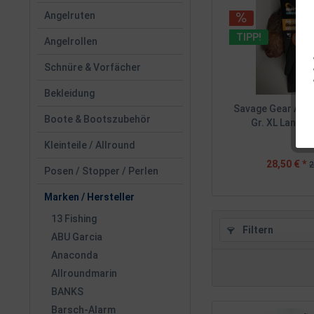
Angelruten
TIPP!
Angelrollen
Schnüre & Vorfächer
Bekleidung
Savage Gear Aqu
Boote & Bootszubehör
Gr. XL Lande
Kleinteile / Allround
28,50 € *
2
Posen / Stopper / Perlen
Marken / Hersteller
13 Fishing
Filtern
ABU Garcia
Anaconda
Allroundmarin
BANKS
Barsch-Alarm