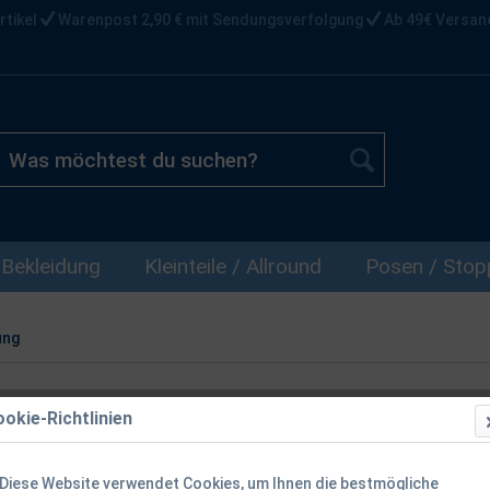
rtikel
Warenpost 2,90 € mit Sendungsverfolgung
Ab 49€ Versan
Bekleidung
Kleinteile / Allround
Posen / Stopp
ung
okie-Richtlinien
Diese Website verwendet Cookies, um Ihnen die bestmögliche