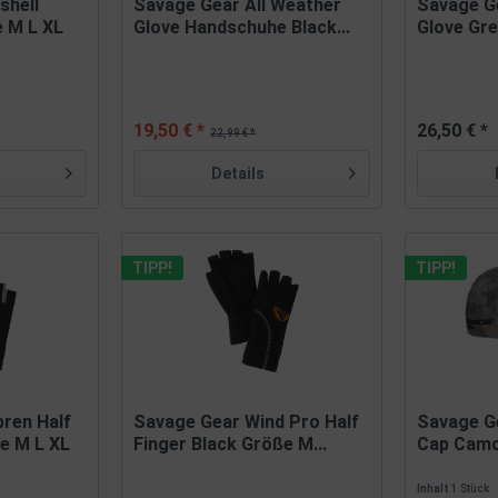
shell
Savage Gear All Weather
Savage G
e M L XL
Glove Handschuhe Black...
Glove Gre
19,50 € *
26,50 € *
22,99 € *
Details
TIPP!
TIPP!
ren Half
Savage Gear Wind Pro Half
Savage G
ße M L XL
Finger Black Größe M...
Cap Cam
Inhalt
1 Stück