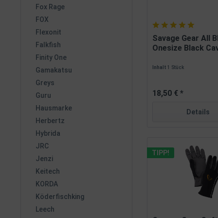
Fox Rage
FOX
Flexonit
Savage Gear All B
Falkfish
Onesize Black Cav
Finity One
Inhalt
1 Stück
Gamakatsu
Greys
18,50 € *
Guru
Hausmarke
Details
Herbertz
Hybrida
JRC
TIPP!
Jenzi
Keitech
KORDA
Köderfischking
Leech