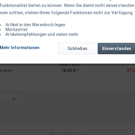
Funktionalität bieten zu können. Wenn Sie damit nicht einverstanden
TIPP!
sein sollten, stehen Ihnen folgende Funktionen nicht zur Verfügung:
Artikel in den Warenkorb legen
Merkzettel
Artikelempfehlungen und vieles mehr
a Guard Glove
Savage Gear All Black Cap
Savage Gea
Mehr Informationen
Schließen
Einverstanden
handschuh
Onesize Black Caviar
Gr. L 
Inhalt
1 Stück
18,50 € *
27,5
9,99 € *