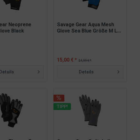
ear Neoprene
Savage Gear Aqua Mesh
love Black
Glove Sea Blue Größe M L...
15,00 € *
24,99 € *
Details
Details
TIPP!