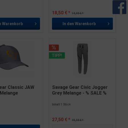
18,50 € *
19,99 € *
n
Warenkorb
In den
Warenkorb
TIPP!
ear Classic JAW
Savage Gear Civic Jogger
 Melange
Grey Melange - % SALE %
Inhalt
1 Stück
27,50 € *
49,99 € *