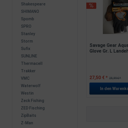
Shakespeare
SHIMANO
Spomb
SPRO
Stanley
Storm
Savage Gear Aqu
Sufix
Glove Gr. L Land
SUNLINE
Thermacell
Trakker
27,50 € *
VMC
29,99 € *
Waterwolf
In den
Warenk
Westin
Zeck Fishing
ZED Fisching
ZipBaits
Z-Man