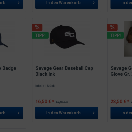
orb
In den
Warenkorb
In de
TIPP!
TIPP!
o Badge
Savage Gear Baseball Cap
Savage G
Black Ink
Glove Gr.
Landehan
Inhalt
1 Stück
16,50 € *
28,50 € *
19,99 € *
orb
In den
Warenkorb
In de