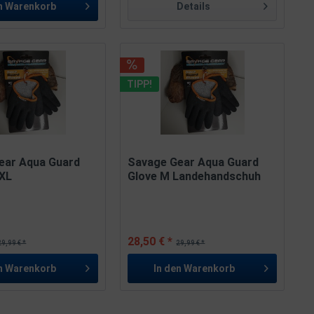
n
Warenkorb
Details
TIPP!
ear Aqua Guard
Savage Gear Aqua Guard
 XL
Glove M Landehandschuh
dschuh
28,50 € *
29,99 € *
29,99 € *
n
Warenkorb
In den
Warenkorb