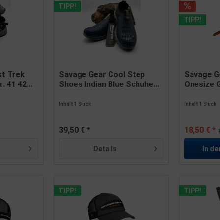
TIPP!
TIPP!
t Trek
Savage Gear Cool Step
Savage G
 41 42...
Shoes Indian Blue Schuhe...
Onesize G
Inhalt
1 Stück
Inhalt
1 Stück
39,50 € *
18,50 € *
Details
In de
TIPP!
TIPP!