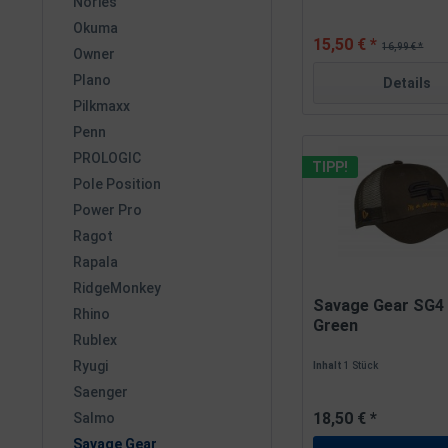
Nories
Okuma
15,50 € *
16,99 € *
Owner
Plano
Details
Pilkmaxx
Penn
PROLOGIC
TIPP!
Pole Position
Power Pro
Ragot
Rapala
RidgeMonkey
Savage Gear SG4 
Rhino
Green
Rublex
Ryugi
Inhalt
1 Stück
Saenger
18,50 € *
Salmo
Savage Gear