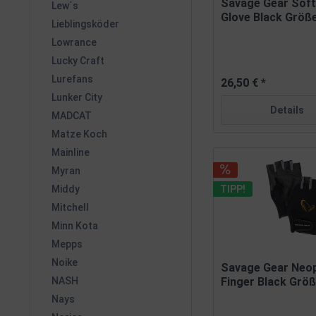
Savage Gear Soft
Lew´s
Glove Black Größ
Lieblingsköder
Lowrance
Lucky Craft
Lurefans
26,50 € *
Lunker City
Details
MADCAT
Matze Koch
Mainline
Myran
TIPP!
Middy
Mitchell
Minn Kota
Mepps
Noike
Savage Gear Neop
Finger Black Grö
NASH
Nays