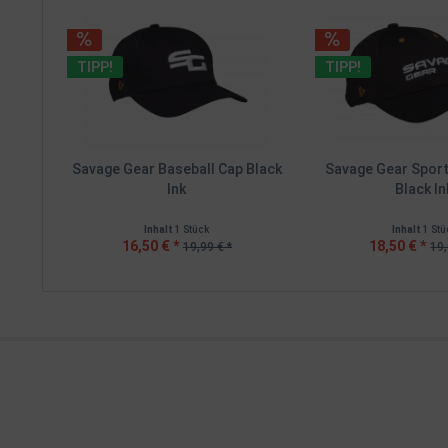
TIPP!
TIPP!
Savage Gear Baseball Cap Black
Savage Gear Spor
Ink
Black In
Inhalt
1 Stück
Inhalt
1 Stü
16,50 € *
18,50 € *
19,99 € *
19,