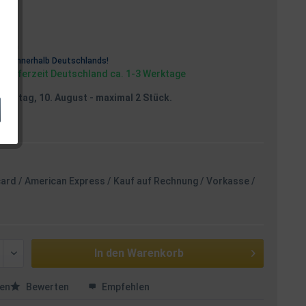
osten
rei
innerhalb Deutschlands!
, Lieferzeit Deutschland ca. 1-3 Werktage
Montag, 10. August
- maximal 2 Stück.
card / American Express / Kauf auf Rechnung / Vorkasse /
In den
Warenkorb
en
Bewerten
Empfehlen