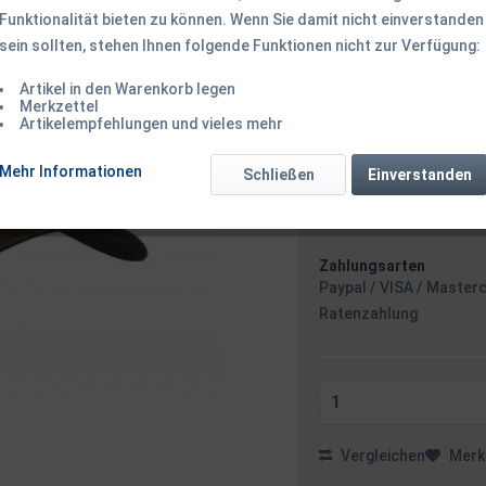
Funktionalität bieten zu können. Wenn Sie damit nicht einverstanden
18,50 € *
sein sollten, stehen Ihnen folgende Funktionen nicht zur Verfügung:
Inhalt:
1 Stück
inkl. MwSt.
zzgl. Versandk
Artikel in den Warenkorb legen
Ab 49 EUR Versandkostenf
Merkzettel
Sofort versandfertig
Artikelempfehlungen und vieles mehr
Versand am 
Mehr Informationen
Schließen
Einverstanden
Zahlungsarten
Paypal / VISA / Master
Ratenzahlung
Vergleichen
Merk