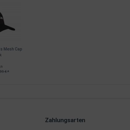
ts Mesh Cap
k
ck
99 € *
Zahlungsarten