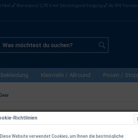
rtikel
Warenpost 2,90 € mit Sendungsverfolgung
Ab 49€ Versan
Bekleidung
Kleinteile / Allround
Posen / Stopp
Gear
okie-Richtlinien
Savage Gear 
Diese Website verwendet Cookies, um Ihnen die bestmögliche