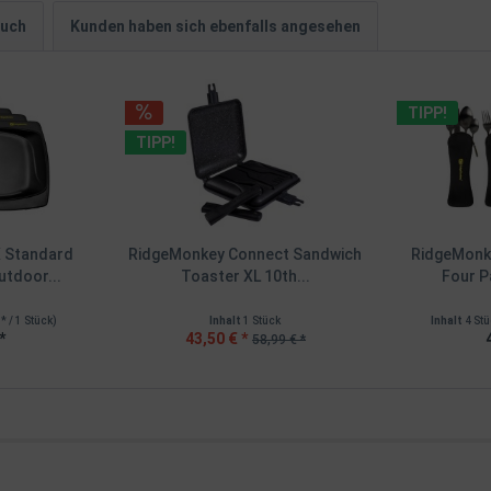
auch
Kunden haben sich ebenfalls angesehen
TIPP!
TIPP!
 Standard
RidgeMonkey Connect Sandwich
RidgeMonke
utdoor...
Toaster XL 10th...
Four P
 * / 1 Stück)
Inhalt
1 Stück
Inhalt
4 St
*
43,50 € *
58,99 € *