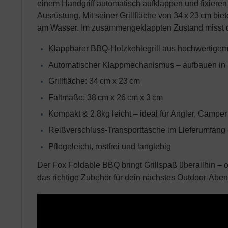
einem Handgriff automatisch aufklappen und fixieren
Ausrüstung. Mit seiner Grillfläche von 34 x 23 cm bi
am Wasser. Im zusammengeklappten Zustand misst der 
Klappbarer BBQ-Holzkohlegrill aus hochwertigem
Automatischer Klappmechanismus – aufbauen in
Grillfläche: 34 cm x 23 cm
Faltmaße: 38 cm x 26 cm x 3 cm
Kompakt & 2,8kg leicht – ideal für Angler, Campe
Reißverschluss-Transporttasche im Lieferumfang 
Pflegeleicht, rostfrei und langlebig
Der Fox Foldable BBQ bringt Grillspaß überallhin –
das richtige Zubehör für dein nächstes Outdoor-Aben