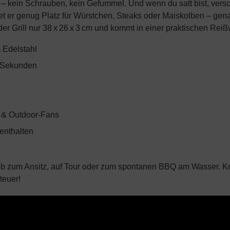
 – kein Schrauben, kein Gefummel. Und wenn du satt bist, versc
etet er genug Platz für Würstchen, Steaks oder Maiskolben – gen
Grill nur 38 x 26 x 3 cm und kommt in einer praktischen Reißve
 Edelstahl
 Sekunden
r & Outdoor-Fans
enthalten
 ob zum Ansitz, auf Tour oder zum spontanen BBQ am Wasser. Ko
teuer!