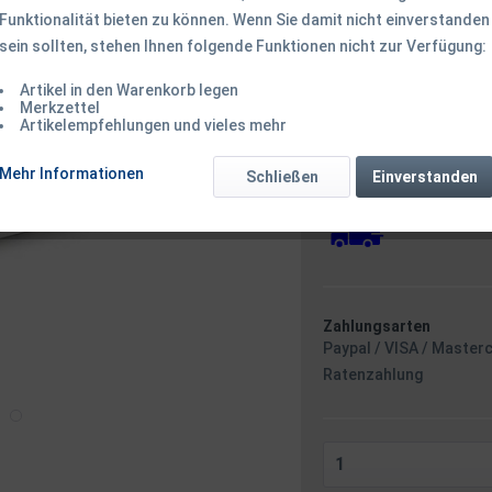
Funktionalität bieten zu können. Wenn Sie damit nicht einverstanden
sein sollten, stehen Ihnen folgende Funktionen nicht zur Verfügung:
68,50 € *
Inhalt:
1 Stück
Artikel in den Warenkorb legen
inkl. MwSt.
zzgl. Versandk
Merkzettel
Artikelempfehlungen und vieles mehr
Ab 49 EUR Versandkostenf
Versandkostenfreie 
Mehr Informationen
Sofort versandfertig
Schließen
Einverstanden
Versand am 
Zahlungsarten
Paypal / VISA / Master
Ratenzahlung