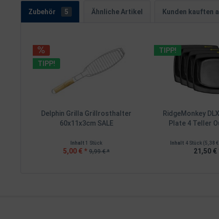
Zubehör
5
Ähnliche Artikel
Kunden kauften 
TIPP!
TIPP!
Delphin Grilla Grillrosthalter
RidgeMonkey DLX
60x11x3cm SALE
Plate 4 Teller O
Inhalt
1 Stück
Inhalt
4 Stück
(5,38 €
5,00 € *
21,50 € 
9,99 € *