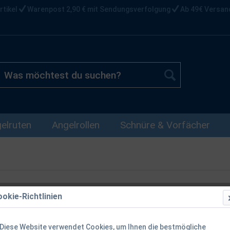
rtikel
Warenpost 2,90 € mit Sendungsverfolgung
Ab 49€ Versan
elruten
Angelrollen
Schnüre & Vorfächer
okie-Richtlinien
Fox Cookware
Edelstahl-Ho
Diese Website verwendet Cookies, um Ihnen die bestmögliche