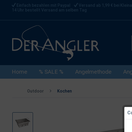
Einfach bezahlen mit Paypal
Versand ab 1,99 € bei Kleina
14 Uhr bestellt Versand am selben Tag
Home
% SALE %
Angelmethode
Ang
Outdoor
Kochen
Co