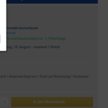
osten
rei
innerhalb Deutschlands!
Lieferung!
, Lieferzeit Deutschland ca. 1-3 Werktage
Montag, 10. August
- maximal 1 Stück.
card / American Express / Kauf auf Rechnung / Vorkasse /
In den
Warenkorb