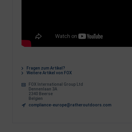
Fragen zum Artikel?
Weitere Artikel von FOX
FOX International Group Ltd
Dennenlaan 3A
2340 Beerse
Belgien
compliance-europe@ratheroutdoors.com