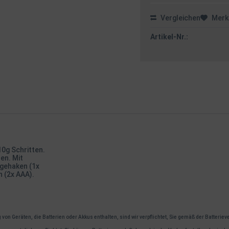
Vergleichen
Merk
Artikel-Nr.:
10g Schritten.
en. Mit
egehaken (1x
n (2x AAA).
on Geräten, die Batterien oder Akkus enthalten, sind wir verpflichtet, Sie gemäß der Batterie