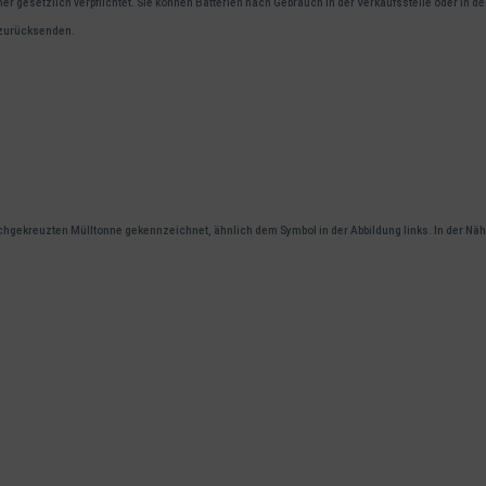
er gesetzlich verpflichtet. Sie können Batterien nach Gebrauch in der Verkaufsstelle oder in
 zurücksenden.
urchgekreuzten Mülltonne gekennzeichnet, ähnlich dem Symbol in der Abbildung links. In der