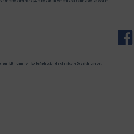
 deren unmittelbarer Nähe (zum Beispiel in kommunalen Sammelstellen oder im
 Nähe zum Mülltonnensymbol befindet sich die chemische Bezeichnung des