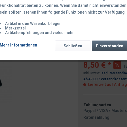
Funktionalität bieten zu können. Wenn Sie damit nicht einverstanden
Dieser Artikel 
sein sollten, stehen Ihnen folgende Funktionen nicht zur Verfügung:
Artikel in den Warenkorb legen
Benachrichtigen
Merkzettel
Artikelempfehlungen und vieles mehr
Mehr Informationen
Schließen
Einverstanden
Ich habe die
Datensc
8,50 € *
12
inkl. MwSt.
zzgl. Versandk
Ab 49 EUR Versandkostenf
Lieferzeit auf Anfra
Zahlungsarten
Paypal / VISA / Master
Ratenzahlung