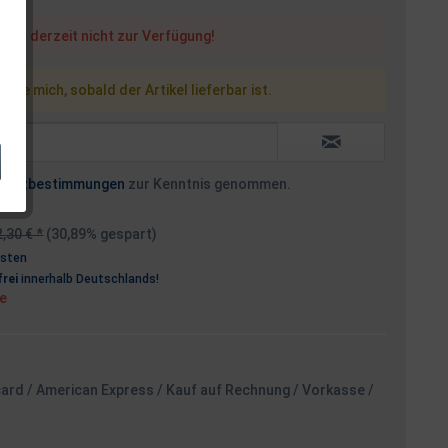
steht derzeit nicht zur Verfügung!
 Sie mich, sobald der Artikel lieferbar ist.
hutzbestimmungen
zur Kenntnis genommen.
,30 € *
(30,89% gespart)
osten
rei
innerhalb Deutschlands!
ge
card / American Express / Kauf auf Rechnung / Vorkasse /