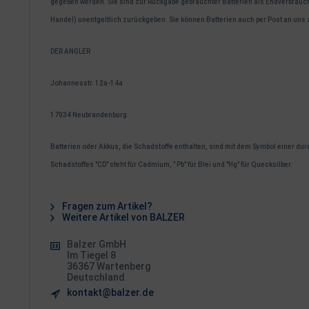
gegeben werden. Sie sind zur Rückgabe gebrauchter Batterien als Endverbrauch
Handel) unentgeltlich zurückgeben. Sie können Batterien auch per Post an uns
DER ANGLER
Johannesstr. 12a-14a
17034 Neubrandenburg
Batterien oder Akkus, die Schadstoffe enthalten, sind mit dem Symbol einer d
Schadstoffes "CD" steht für Cadmium, " Pb" für Blei und "Hg" für Quecksilber.
Fragen zum Artikel?
Weitere Artikel von BALZER
Balzer GmbH
Im Tiegel 8
36367 Wartenberg
Deutschland
kontakt@balzer.de