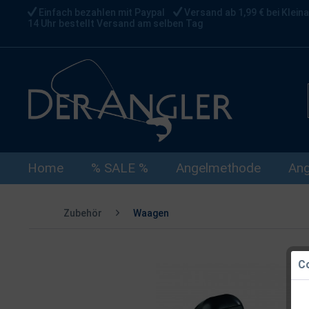
Einfach bezahlen mit Paypal
Versand ab 1,99 € bei Kleina
14 Uhr bestellt Versand am selben Tag
Home
% SALE %
Angelmethode
Ang
Zubehör
Waagen
Co