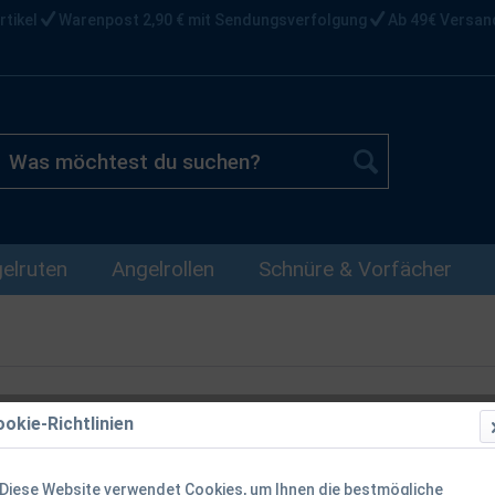
rtikel
Warenpost 2,90 € mit Sendungsverfolgung
Ab 49€ Versan
elruten
Angelrollen
Schnüre & Vorfächer
okie-Richtlinien
Balzer Elekt
Diese Website verwendet Cookies, um Ihnen die bestmögliche