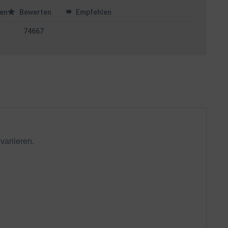
en
Bewerten
Empfehlen
74667
variieren.