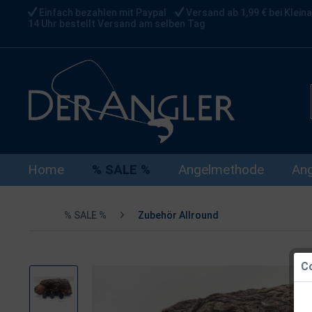
Einfach bezahlen mit Paypal
Versand ab 1,99 € bei Kleina
14 Uhr bestellt Versand am selben Tag
Home
% SALE %
Angelmethode
Ang
% SALE %
Zubehör Allround
Co