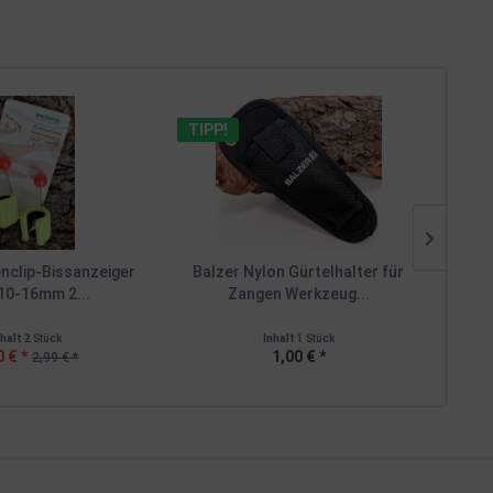
TIPP!
nclip-Bissanzeiger
Balzer Nylon Gürtelhalter für
D
10-16mm 2...
Zangen Werkzeug...
YE
nhalt
2 Stück
Inhalt
1 Stück
0 € *
1,00 € *
2,99 € *