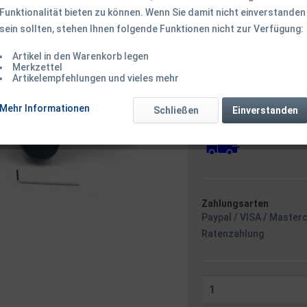
Funktionalität bieten zu können. Wenn Sie damit nicht einverstanden
sein sollten, stehen Ihnen folgende Funktionen nicht zur Verfügung:
14,50 € *
Inhalt:
3 Stück (4,83 € * / 
Artikel in den Warenkorb legen
inkl. MwSt.
zzgl. Versandk
Merkzettel
Artikelempfehlungen und vieles mehr
Ab 49 EUR Versandkostenf
Versandkostenfreie 
Mehr Informationen
Sofort versandfertig
Schließen
Einverstanden
Versand am F
Zahlungsarten
Paypal / VISA / Master
Ratenzahlung