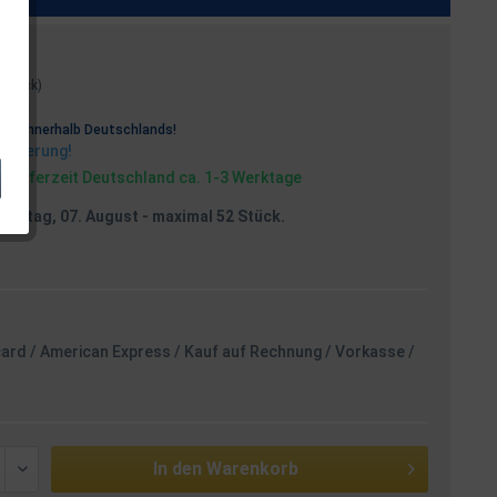
1 Stück)
osten
rei
innerhalb Deutschlands!
Lieferung!
, Lieferzeit Deutschland ca. 1-3 Werktage
reitag, 07. August
- maximal 52 Stück.
card / American Express / Kauf auf Rechnung / Vorkasse /
In den
Warenkorb