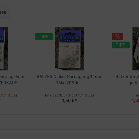
hen
TIPP!
TIPP!
engring 9mm
BALZER Nickel Sprengring 11mm
Balzer Rute
BVERKAUF
15kg 20Stk....
gelb 
€ * / 1 Stück)
Inhalt
20 Stück
(0,08 € * / 1 Stück)
I
*
1,50 € *
1,0