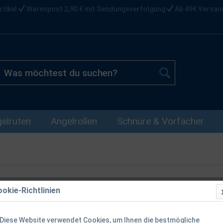
rtikel
Warenpost 2,90 € mit Sendungsverfolgung
Ab 49€ Versan
elruten
Angelrollen
Schnüre & Vorfächer
okie-Richtlinien
Diebstahlsic
Aufroller 3 S
Diese Website verwendet Cookies, um Ihnen die bestmögliche