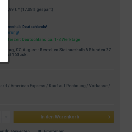
119,99 € *
(17,08% gespart)
osten
rei
innerhalb Deutschlands!
Lieferung!
, Lieferzeit Deutschland ca. 1-3 Werktage
reitag, 07. August
: Bestellen Sie innerhalb 6 Stunden 27
aximal 1 Stück.
card / American Express / Kauf auf Rechnung / Vorkasse /
In den
Warenkorb
en
Bewerten
Empfehlen