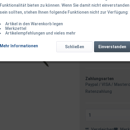
Funktionalität bieten zu können. Wenn Sie damit nicht einverstanden
99,50 € *
sein sollten, stehen Ihnen folgende Funktionen nicht zur Verfügung:
Inhalt:
1 Stück
inkl. MwSt.
zzgl. Versandk
Artikel in den Warenkorb legen
Ab 49 EUR Versandkostenf
Merkzettel
Versandkostenfreie 
Artikelempfehlungen und vieles mehr
Sofort versandfertig
Mehr Informationen
Schließen
Einverstanden
Versand am F
Minuten
- m
Zahlungsarten
Paypal / VISA / Master
Ratenzahlung
Vergleichen
Merk