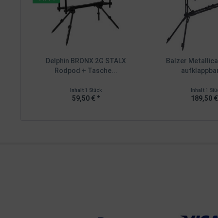
Delphin BRONX 2G STALX
Balzer Metallic
Rodpod + Tasche...
aufklappbar
Inhalt
1 Stück
Inhalt
1 Stü
59,50 € *
189,50 €