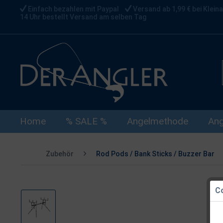
Einfach bezahlen mit Paypal
Versand ab 1,99 € bei Kleina
14 Uhr bestellt Versand am selben Tag
Home
% SALE %
Angelmethode
Ang
Zubehör
Rod Pods / Bank Sticks / Buzzer Bar
Co