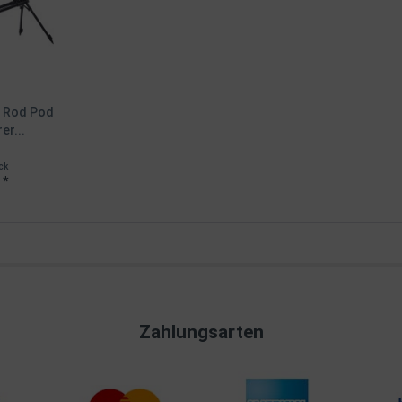
a Rod Pod
er...
ck
 *
Zahlungsarten