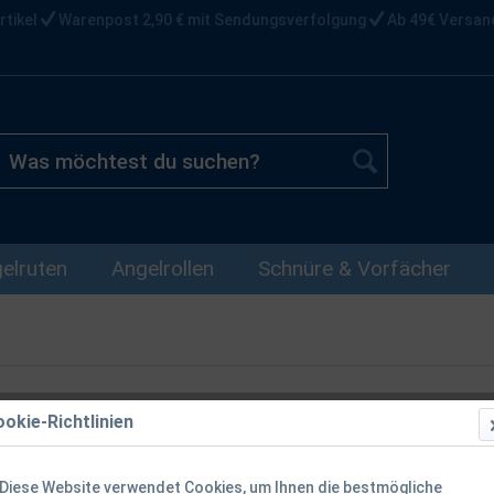
rtikel
Warenpost 2,90 € mit Sendungsverfolgung
Ab 49€ Versan
elruten
Angelrollen
Schnüre & Vorfächer
okie-Richtlinien
Balzer Rod P
Diese Website verwendet Cookies, um Ihnen die bestmögliche