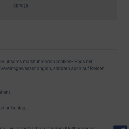
CRP028
der unseres marktführenden Stalker+ Pods mit
 am Vereinsgewässer angeln, sondern auch auf Reisen
llen)
od aufschlägt
ine. Die Tragetasche hat zudem Klettbänder für