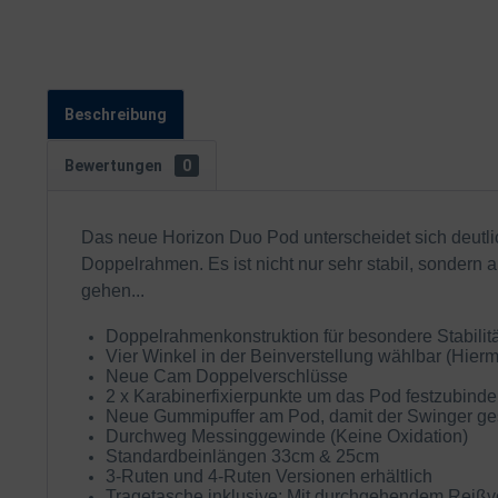
Beschreibung
Bewertungen
0
Das neue Horizon Duo Pod unterscheidet sich deutli
Doppelrahmen. Es ist nicht nur sehr stabil, sondern 
gehen...
Doppelrahmenkonstruktion für besondere Stabilitä
Vier Winkel in der Beinverstellung wählbar (Hier
Neue Cam Doppelverschlüsse
2 x Karabinerfixierpunkte um das Pod festzubind
Neue Gummipuffer am Pod, damit der Swinger gesch
Durchweg Messinggewinde (Keine Oxidation)
Standardbeinlängen 33cm & 25cm
3-Ruten und 4-Ruten Versionen erhältlich
Tragetasche inklusive: Mit durchgehendem Reißver