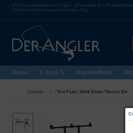
Einfach bezahlen mit Paypal
Versand ab 1,99 € bei Kleina
14 Uhr bestellt Versand am selben Tag
Home
% SALE %
Angelmethode
Ang
Zubehör
Rod Pods / Bank Sticks / Buzzer Bar
Co