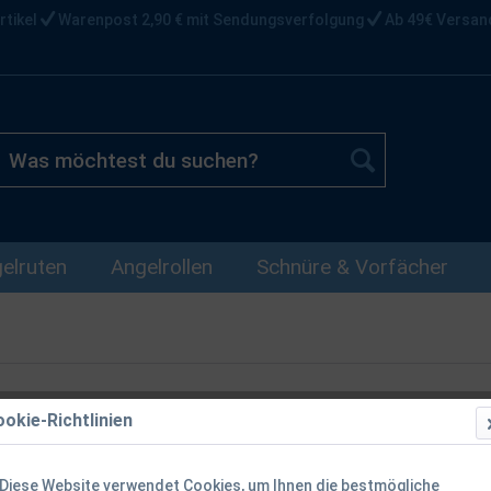
rtikel
Warenpost 2,90 € mit Sendungsverfolgung
Ab 49€ Versan
elruten
Angelrollen
Schnüre & Vorfächer
okie-Richtlinien
Fox Horizon 
Diese Website verwendet Cookies, um Ihnen die bestmögliche