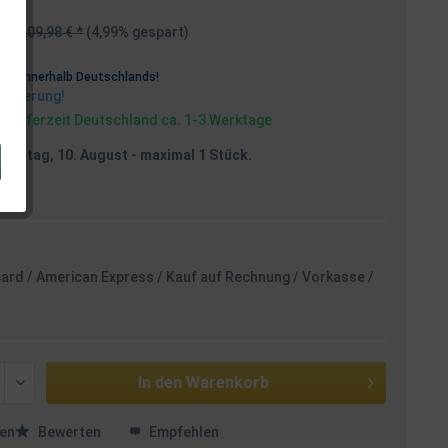
209,98 € *
(4,99% gespart)
osten
rei
innerhalb Deutschlands!
Lieferung!
, Lieferzeit Deutschland ca. 1-3 Werktage
Montag, 10. August
- maximal 1 Stück.
card / American Express / Kauf auf Rechnung / Vorkasse /
In den
Warenkorb
en
Bewerten
Empfehlen