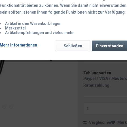
Funktionalität bieten zu können. Wenn Sie damit nicht einverstanden
199,50 € *
sein sollten, stehen Ihnen folgende Funktionen nicht zur Verfügung:
inkl. MwSt.
zzgl. Versandk
Ab 49 EUR Versandkostenf
Artikel in den Warenkorb legen
Versandkostenfreie 
Merkzettel
Artikelempfehlungen und vieles mehr
Sofort versandfertig
Versand am 
Mehr Informationen
Schließen
Einverstanden
Zahlungsarten
Paypal / VISA / Master
Ratenzahlung
Vergleichen
Merk