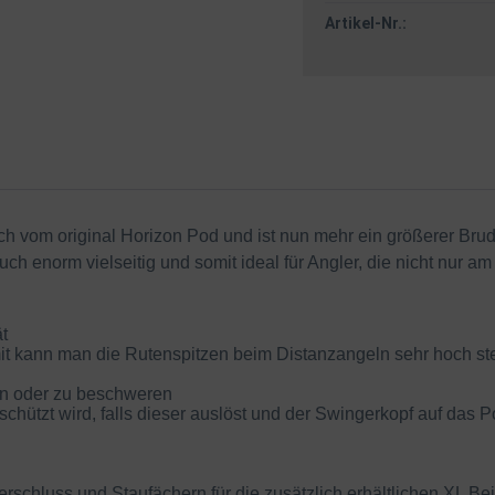
Artikel-Nr.:
ch vom original Horizon Pod und ist nun mehr ein größerer Bru
auch enorm vielseitig und somit ideal für Angler, die nicht nur
t
mit kann man die Rutenspitzen beim Distanzangeln sehr hoch ste
en oder zu beschweren
ützt wird, falls dieser auslöst und der Swingerkopf auf das P
schluss und Staufächern für die zusätzlich erhältlichen XL Be