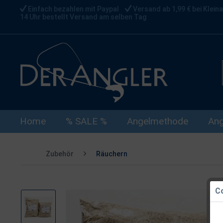
Einfach bezahlen mit Paypal
Versand ab 1,99 € bei Kleina
14 Uhr bestellt Versand am selben Tag
Home
% SALE %
Angelmethode
Ang
Zubehör
Räuchern
Co