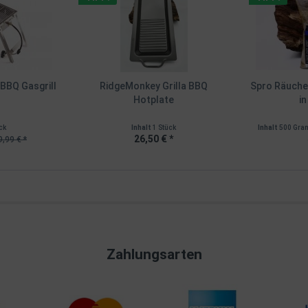
 BBQ Gasgrill
RidgeMonkey Grilla BBQ
Spro Räuche
Hotplate
i
ck
Inhalt
1 Stück
Inhalt
500 Gr
26,50 € *
,99 € *
Zahlungsarten