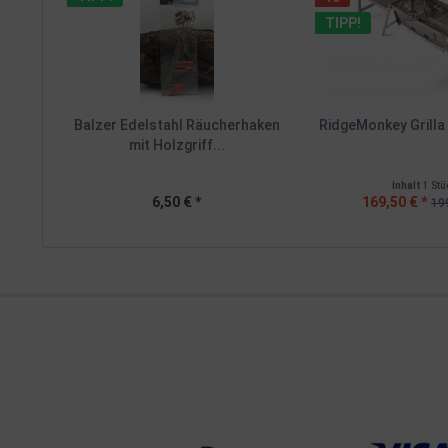
TIPP!
Balzer Edelstahl Räucherhaken
RidgeMonkey Grilla
mit Holzgriff...
Inhalt
1 Stü
6,50 € *
169,50 € *
199