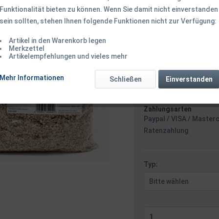
Funktionalität bieten zu können. Wenn Sie damit nicht einverstanden
ab 4,50 € *
sein sollten, stehen Ihnen folgende Funktionen nicht zur Verfügung:
Inhalt:
0.5 Kilogramm (9,00 
inkl. MwSt.
zzgl. Versandk
Artikel in den Warenkorb legen
Ab 49 EUR Versandkostenf
Merkzettel
Artikelempfehlungen und vieles mehr
Versand am F
Mehr Informationen
Schließen
Einverstanden
Zahlungsarten
Paypal / VISA / Master
Ratenzahlung
Typ: