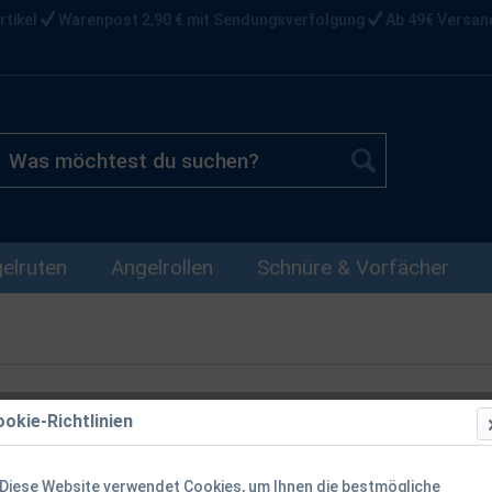
rtikel
Warenpost 2,90 € mit Sendungsverfolgung
Ab 49€ Versan
elruten
Angelrollen
Schnüre & Vorfächer
okie-Richtlinien
Balzer Räuch
Diese Website verwendet Cookies, um Ihnen die bestmögliche