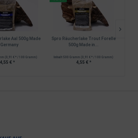
rlake Aal 500g Made
Spro Räucherlake Trout Forelle
Sp
n Germany
500g Made in...
amm
(0,91 € * / 100 Gramm)
Inhalt
500 Gramm
(0,91 € * / 100 Gramm)
Inhal
4,55 € *
4,55 € *