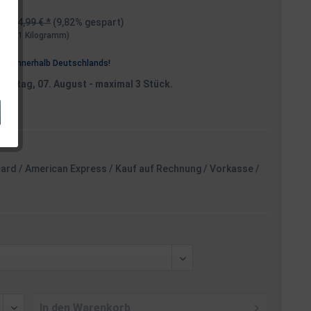
4,99 € *
(9,82% gespart)
€ * / 1 Kilogramm)
osten
rei
innerhalb Deutschlands!
reitag, 07. August
- maximal 3 Stück.
card / American Express / Kauf auf Rechnung / Vorkasse /
In den
Warenkorb