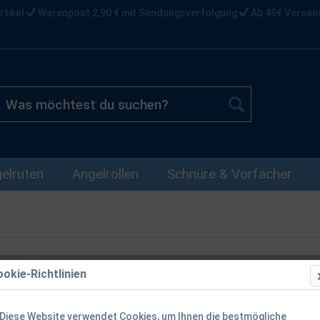
rtikel
Warenpost 2,90 € mit Sendungsverfolgung
Ab 49€ Versan
elruten
Angelrollen
Schnüre & Vorfächer
okie-Richtlinien
Balzer Polo 
Baumwolle 
Diese Website verwendet Cookies, um Ihnen die bestmögliche