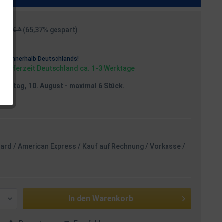
,99 € *
(65,37% gespart)
osten
rei
innerhalb Deutschlands!
, Lieferzeit Deutschland ca. 1-3 Werktage
Montag, 10. August
- maximal 6 Stück.
card / American Express / Kauf auf Rechnung / Vorkasse /
In den
Warenkorb