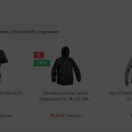
ben sich ebenfalls angesehen
TIPP!
irt Black Gr.
Gamakatsu Rain Jacket
Spro Freest
Regenjacke Gr. M L XL XXL...
XL
78,50 € *
9,99 € *
89,99 € *