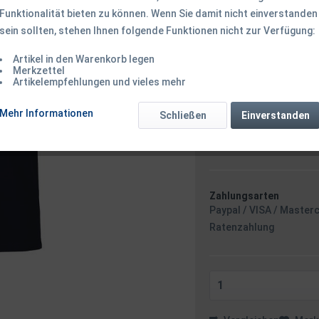
Funktionalität bieten zu können. Wenn Sie damit nicht einverstanden
sein sollten, stehen Ihnen folgende Funktionen nicht zur Verfügung:
9,00 € *
25
Inhalt:
1 Stück
Artikel in den Warenkorb legen
Merkzettel
inkl. MwSt.
zzgl. Versandk
Artikelempfehlungen und vieles mehr
Ab 49 EUR Versandkostenf
Sofort versandfertig
Mehr Informationen
Schließen
Einverstanden
Versand am 
Zahlungsarten
Paypal / VISA / Master
Ratenzahlung