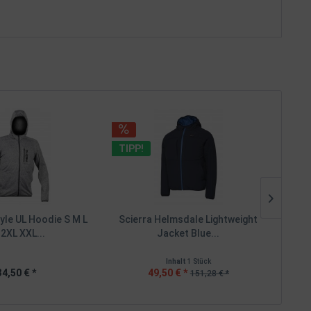
TIPP!
yle UL Hoodie S M L
Scierra Helmsdale Lightweight
Balz
 2XL XXL...
Jacket Blue...
Inhalt
1 Stück
34,50 € *
49,50 € *
151,28 € *