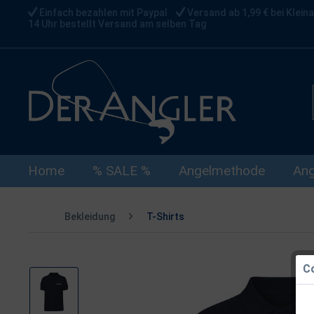
Einfach bezahlen mit Paypal
Versand ab 1,99 € bei Kleina
14 Uhr bestellt Versand am selben Tag
Home
% SALE %
Angelmethode
Ang
Bekleidung
T-Shirts
Co