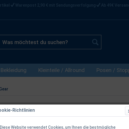
rtikel
Warenpost 2,90 € mit Sendungsverfolgung
Ab 49€ Versan
Bekleidung
Kleinteile / Allround
Posen / Stopp
Gear
okie-Richtlinien
Savage Gear 
Farben SALE
Diese Website verwendet Cookies, um Ihnen die bestmögliche