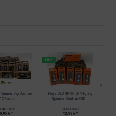
TIPP!
TIPP
Runner Jig Spinner
Nays BLD RNNR LF 14g Jig
Na
12 Farben...
Spinner Bleifrei BKK...
nhalt
1 Stück
Inhalt
1 Stück
9,95 € *
12,99 € *