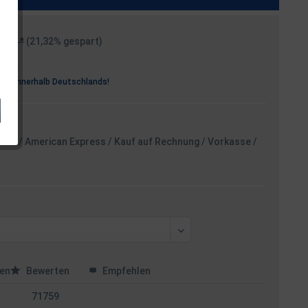
99 € *
(21,32% gespart)
osten
rei
innerhalb Deutschlands!
card / American Express / Kauf auf Rechnung / Vorkasse /
en
Bewerten
Empfehlen
71759