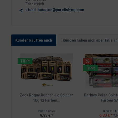
Frankreich
stuart.houston@purefishing.com
Kunden kauften auch
Kunden haben sich ebenfalls a
TIPP!
TIPP!
Zeck Rogue Runner Jig Spinner
Berkley Pulse Spint
10g 12 Farben...
Farben S
Inhalt
1 Stück
Inhalt
1 Stü
9,95 € *
6,80 € *
7,9