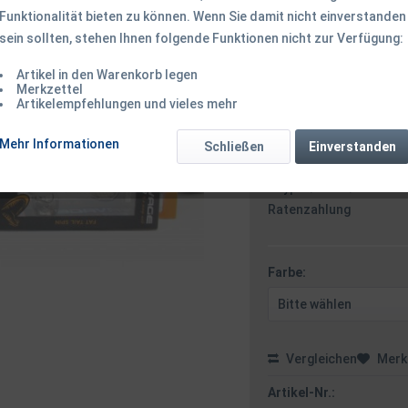
Funktionalität bieten zu können. Wenn Sie damit nicht einverstanden
sein sollten, stehen Ihnen folgende Funktionen nicht zur Verfügung:
5,50 € *
6,
Inhalt:
1 Stück
Artikel in den Warenkorb legen
Merkzettel
inkl. MwSt.
zzgl. Versandk
Artikelempfehlungen und vieles mehr
Ab 49 EUR Versandkostenf
Mehr Informationen
Schließen
Einverstanden
Zahlungsarten
Paypal / VISA / Master
Ratenzahlung
Farbe:
Vergleichen
Merk
Artikel-Nr.: