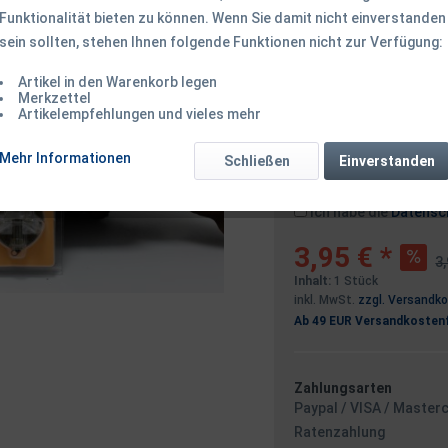
Funktionalität bieten zu können. Wenn Sie damit nicht einverstanden
sein sollten, stehen Ihnen folgende Funktionen nicht zur Verfügung:
Dieser Artikel 
Artikel in den Warenkorb legen
Merkzettel
Artikelempfehlungen und vieles mehr
Benachrichtigen
Mehr Informationen
Schließen
Einverstanden
Ich habe die
Datensc
3,95 € *
3,
Inhalt:
1 Stück
inkl. MwSt.
zzgl. Versandk
Ab 49 EUR Versandkostenf
Zahlungsarten
Paypal / VISA / Master
Ratenzahlung