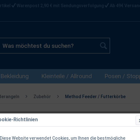
rtikel
Warenpost 2,90 € mit Sendungsverfolgung
Ab 49€ Versan
Bekleidung
Kleinteile / Allround
Posen / Stopp
derangeln
Zubehör
Method Feeder / Futterkörbe
okie-Richtlinien
Guru X-Safe
28g 45g
Diese Website verwendet Cookies, um Ihnen die bestmögliche