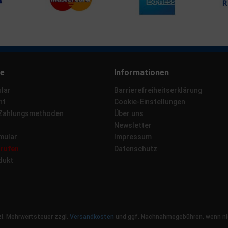
ce
Informationen
lar
Barrierefreiheitserklärung
ht
Cookie-Einstellungen
 Zahlungsmethoden
Über uns
Newsletter
mular
Impressum
rrufen
Datenschutz
dukt
tzl. Mehrwertsteuer zzgl.
Versandkosten
und ggf. Nachnahmegebühren, wenn ni