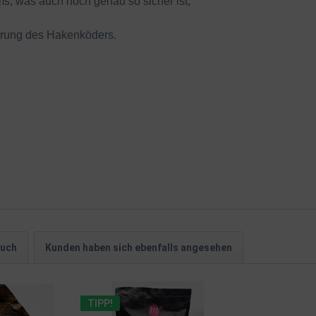
s, was auch noch genau so sicher ist,
nierung des Hakenköders.
auch
Kunden haben sich ebenfalls angesehen
TIPP!