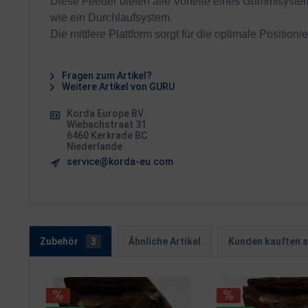
Diese Feeder bieten alle Vorteile eines Gummisystem
wie ein Durchlaufsystem.
Die mittlere Plattform sorgt für die optimale Positio
Fragen zum Artikel?
Weitere Artikel von GURU
Korda Europe BV
Wiebachstraat 31
6460 Kerkrade BC
Niederlande
service@korda-eu.com
Zubehör
3
Ähnliche Artikel
Kunden kauften 