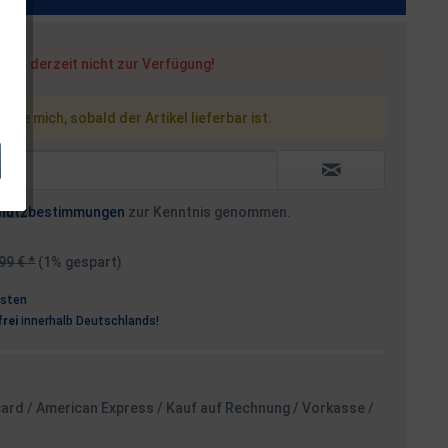
steht derzeit nicht zur Verfügung!
 Sie mich, sobald der Artikel lieferbar ist.
hutzbestimmungen
zur Kenntnis genommen.
99 € *
(1% gespart)
osten
rei
innerhalb Deutschlands!
card / American Express / Kauf auf Rechnung / Vorkasse /