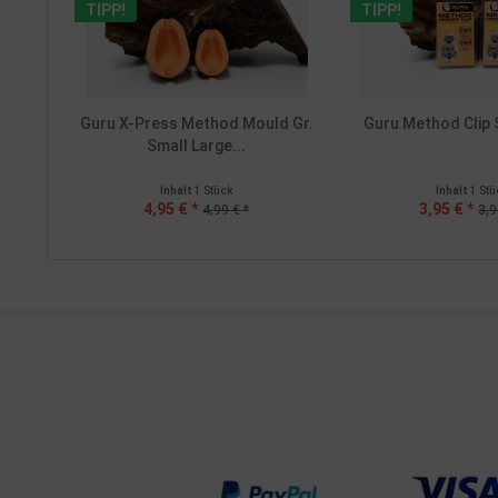
TIPP!
TIPP!
Guru X-Press Method Mould Gr.
Guru Method Clip 
Small Large...
Inhalt
1 Stück
Inhalt
1 Stü
4,95 € *
3,95 € *
4,99 € *
3,9