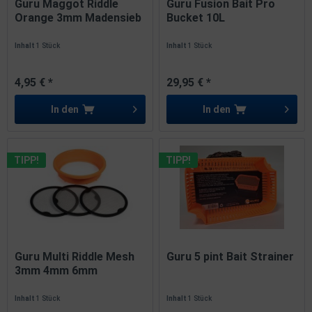
Guru Maggot Riddle
Guru Fusion Bait Pro
Orange 3mm Madensieb
Bucket 10L
16x16x3cm
Inhalt
1 Stück
Inhalt
1 Stück
4,95 € *
29,95 € *
In den
In den
TIPP!
TIPP!
Guru Multi Riddle Mesh
Guru 5 pint Bait Strainer
3mm 4mm 6mm
Futtersieb
Inhalt
1 Stück
Inhalt
1 Stück