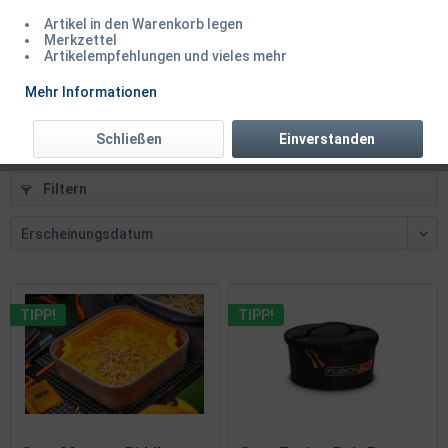
Artikel in den Warenkorb legen
Guru 1 pint Bait Strainer
Merkzettel
Artikelempfehlungen und vieles mehr
Inhalt
1 Stück
Mehr Informationen
3,95 € *
3,99 € *
Schließen
Einverstanden
Filtern
TIPP!
TIPP!