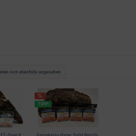
ben sich ebenfalls angesehen
TIPP!
 EZ-Snap X
Gamakatsu Hyper Solid Ring Gr.