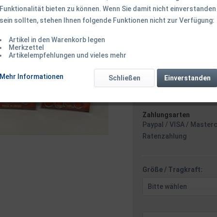
Funktionalität bieten zu können. Wenn Sie damit nicht einverstanden
sein sollten, stehen Ihnen folgende Funktionen nicht zur Verfügung:
5,50 € *
5,
Artikel in den Warenkorb legen
inkl. MwSt.
zzgl. Versandk
Merkzettel
Ab 49 EUR Versandkostenf
Artikelempfehlungen und vieles mehr
Versand am F
Mehr Informationen
Schließen
Einverstanden
Zahlungsarten
Paypal / VISA / Master
Ratenzahlung
Größe / Tragkraft: