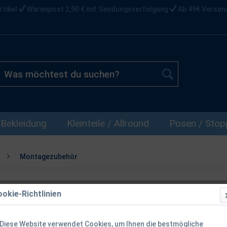
rtikel
Warenpost 2,90 € mit Sendungsverfolgung
Ab 49€ Versan
Bekleidung
Kleinteile / Allround
Posen / Stopp
Montagezubehör
okie-Richtlinien
Gamakatsu Hy
331kg
Diese Website verwendet Cookies, um Ihnen die bestmögliche