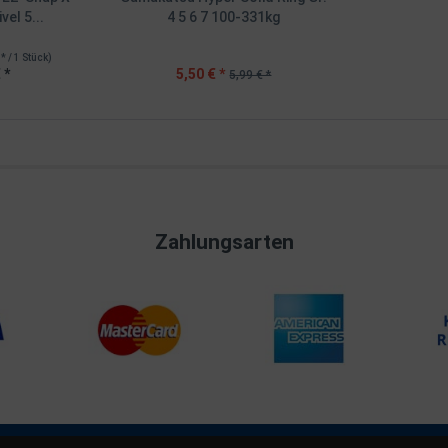
vel 5...
4 5 6 7 100-331kg
 * / 1 Stück)
 *
5,50 € *
5,99 € *
Zahlungsarten