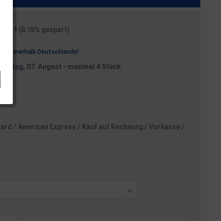
99 € *
(8,18% gespart)
osten
rei
innerhalb Deutschlands!
reitag, 07. August
- maximal 4 Stück.
card / American Express / Kauf auf Rechnung / Vorkasse /