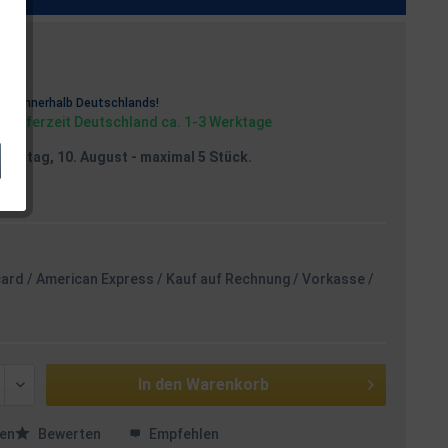
osten
rei
innerhalb Deutschlands!
, Lieferzeit Deutschland ca. 1-3 Werktage
Montag, 10. August
- maximal 5 Stück.
card / American Express / Kauf auf Rechnung / Vorkasse /
In den
Warenkorb
en
Bewerten
Empfehlen