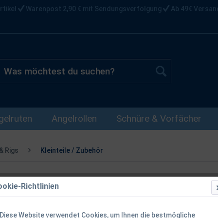
rtikel
Warenpost 2,90 € mit Sendungsverfolgung
Ab 49€ Versan
gelruten
Angelrollen
Schnüre & Vorfächer
& Rigs
Kleinteile / Zubehör
okie-Richtlinien
Korda Multi 
30lb
Diese Website verwendet Cookies, um Ihnen die bestmögliche