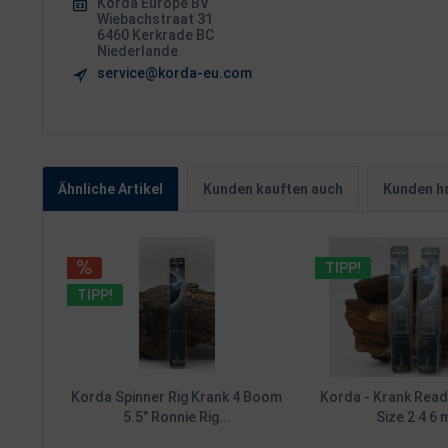
Korda Europe BV
Wiebachstraat 31
6460 Kerkrade BC
Niederlande
service@korda-eu.com
Ähnliche Artikel
Kunden kauften auch
Kunden ha
TIPP!
TIPP!
Korda Spinner Rig Krank 4 Boom
Korda - Krank Read
5.5" Ronnie Rig...
Size 2 4 6 m