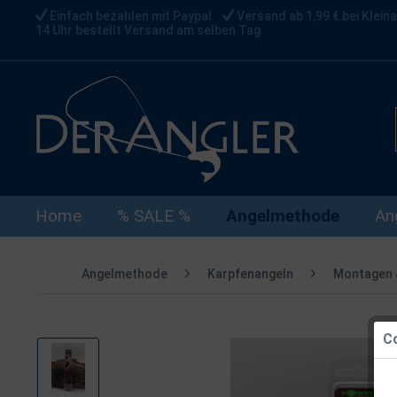
Einfach bezahlen mit Paypal
Versand ab 1,99 € bei Kleina
14 Uhr bestellt Versand am selben Tag
Home
% SALE %
Angelmethode
An
Angelmethode
Karpfenangeln
Montagen 
Co