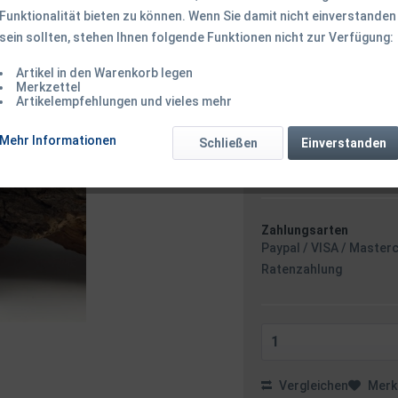
Funktionalität bieten zu können. Wenn Sie damit nicht einverstanden
sein sollten, stehen Ihnen folgende Funktionen nicht zur Verfügung:
3,50 € *
Artikel in den Warenkorb legen
inkl. MwSt.
zzgl. Versandk
Merkzettel
Ab 49 EUR Versandkostenf
Artikelempfehlungen und vieles mehr
Sofort versandfertig
Versand am 
Mehr Informationen
Schließen
Einverstanden
Zahlungsarten
Paypal / VISA / Master
Ratenzahlung
Vergleichen
Merk