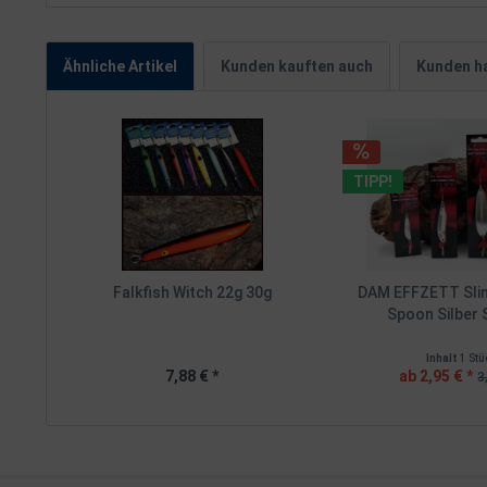
Ähnliche Artikel
Kunden kauften auch
Kunden ha
TIPP!
Falkfish Witch 22g 30g
DAM EFFZETT Sli
Spoon Silber S
Inhalt
1 Stü
7,88 € *
ab 2,95 € *
3