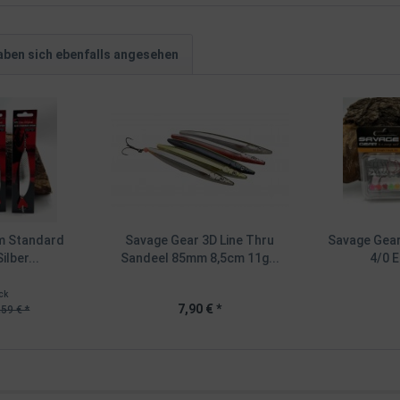
ben sich ebenfalls angesehen
m Standard
Savage Gear 3D Line Thru
Savage Gear
ilber...
Sandeel 85mm 8,5cm 11g...
4/0 E
ck
7,90 € *
,59 € *