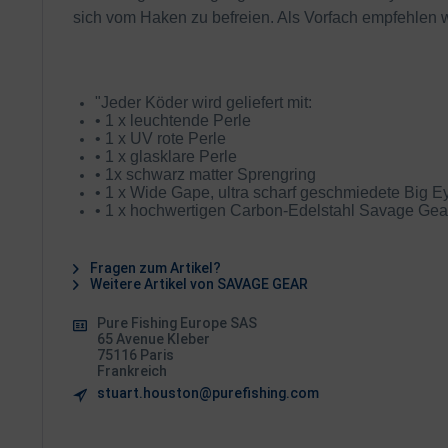
sich vom Haken zu befreien. Als Vorfach empfehlen 
"Jeder Köder wird geliefert mit:
• 1 x leuchtende Perle
• 1 x UV rote Perle
• 1 x glasklare Perle
• 1x schwarz matter Sprengring
• 1 x Wide Gape, ultra scharf geschmiedete Big E
• 1 x hochwertigen Carbon-Edelstahl Savage Gear D
Fragen zum Artikel?
Weitere Artikel von SAVAGE GEAR
Pure Fishing Europe SAS
65 Avenue Kleber
75116 Paris
Frankreich
stuart.houston@purefishing.com