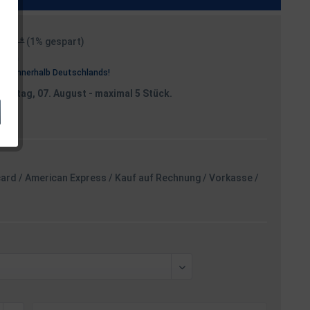
99 € *
(1% gespart)
osten
rei
innerhalb Deutschlands!
reitag, 07. August
- maximal 5 Stück.
card / American Express / Kauf auf Rechnung / Vorkasse /