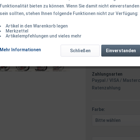
Funktionalität bieten zu können. Wenn Sie damit nicht einverstanden
sein sollten, stehen Ihnen folgende Funktionen nicht zur Verfügung:
8,90 € *
8,
Artikel in den Warenkorb legen
inkl. MwSt.
zzgl. Versandk
Merkzettel
Ab 49 EUR Versandkostenf
Artikelempfehlungen und vieles mehr
Versand am F
Mehr Informationen
Schließen
Einverstanden
Zahlungsarten
Paypal / VISA / Master
Ratenzahlung
Farbe: