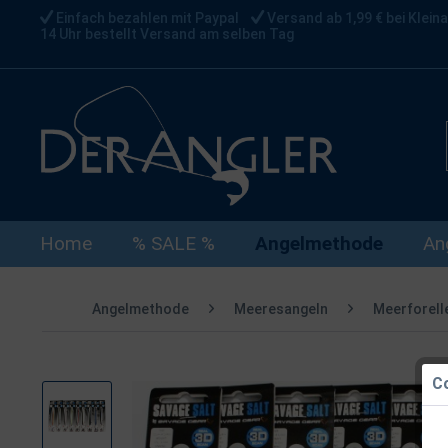
Einfach bezahlen mit Paypal
Versand ab 1,99 € bei Kleina
14 Uhr bestellt Versand am selben Tag
Home
% SALE %
Angelmethode
An
Angelmethode
Meeresangeln
Meerforell
Co