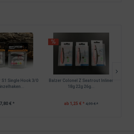
 S1 Single Hook 3/0
Balzer Colonel Z Seatrout Inliner
Balze
inzelhaken...
18g 22g 26g...
7,80 € *
ab 1,25 € *
4,99 € *