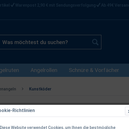
rtikel
Warenpost 2,90 € mit Sendungsverfolgung
Ab 49€ Versan
gelruten
Angelrollen
Schnüre & Vorfächer
enangeln
Kunstköder
okie-Richtlinien
Savage Gear 
12 Farben
Diese Website verwendet Cookies, um Ihnen die bestmögliche