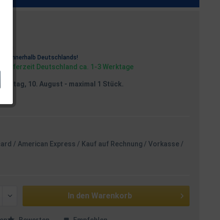
osten
rei
innerhalb Deutschlands!
, Lieferzeit Deutschland ca. 1-3 Werktage
Montag, 10. August
- maximal 1 Stück.
card / American Express / Kauf auf Rechnung / Vorkasse /
In den
Warenkorb