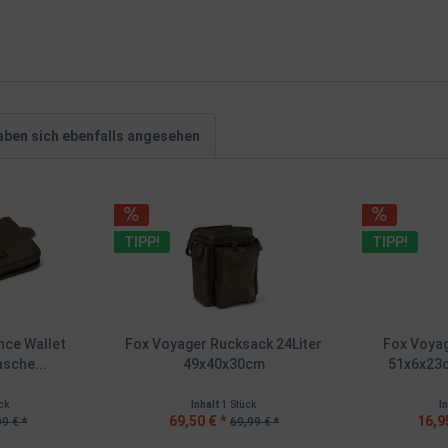
ben sich ebenfalls angesehen
TIPP!
TIPP!
nce Wallet
Fox Voyager Rucksack 24Liter
Fox Voyag
sche...
49x40x30cm
51x6x23
ck
Inhalt
1 Stück
I
69,50 € *
16,9
99 € *
69,99 € *