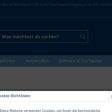
rtikel
Warenpost 2,90 € mit Sendungsverfolgung
Ab 49€ Versan
elruten
Angelrollen
Schnüre & Vorfächer
okie-Richtlinien
Fox Camolite
13x8,5x7cm
Diese Website verwendet Cookies, um Ihnen die bestmögliche