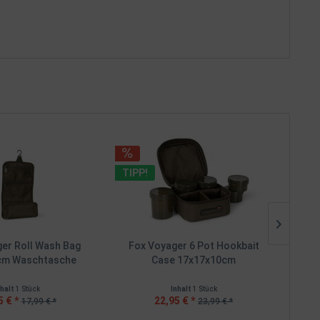
TIPP
TIPP!
er Roll Wash Bag
Fox Voyager 6 Pot Hookbait
Fox
cm Waschtasche
Case 17x17x10cm
nhalt
1 Stück
Inhalt
1 Stück
5 € *
22,95 € *
17,99 € *
23,99 € *