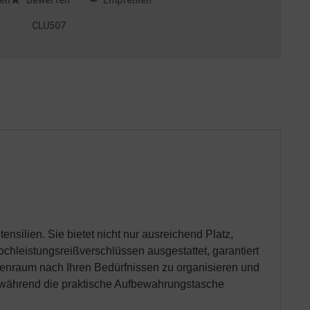
en
Bewerten
Empfehlen
CLU507
nsilien. Sie bietet nicht nur ausreichend Platz,
ochleistungsreißverschlüssen ausgestattet, garantiert
nnenraum nach Ihren Bedürfnissen zu organisieren und
s, während die praktische Aufbewahrungstasche