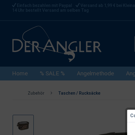
Einfach bezahlen mit Paypal
Versand ab 1,99 € bei Kleina
14 Uhr bestellt Versand am selben Tag
Home
% SALE %
Angelmethode
Ang
Zubehör
Taschen / Rucksäcke
Co