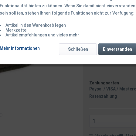
Funktionalität bieten zu können. Wenn Sie damit nicht einverstanden
sein sollten, stehen Ihnen folgende Funktionen nicht zur Verfügung:
11,95 € *
Inhalt:
1 Stück
Artikel in den Warenkorb legen
inkl. MwSt.
zzgl. Versandk
Merkzettel
Artikelempfehlungen und vieles mehr
Ab 49 EUR Versandkostenf
Sofort versandfertig
Mehr Informationen
Schließen
Einverstanden
Versand am 
Zahlungsarten
Paypal / VISA / Master
Ratenzahlung