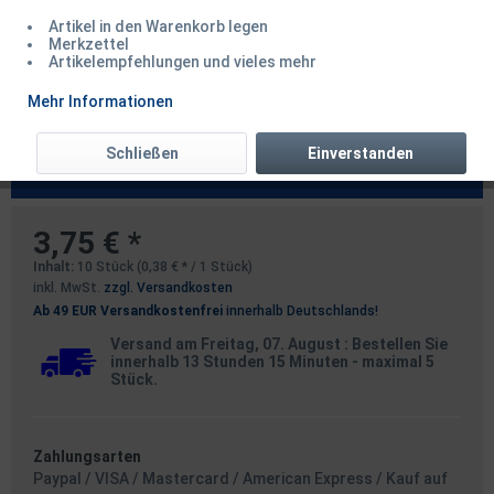
Artikel in den Warenkorb legen
Merkzettel
Artikelempfehlungen und vieles mehr
Fox Curve Short PTFE
Mehr Informationen
Karpfenhaken Micro Barbed
Schließen
Einverstanden
Größe 2 4 6
3,75 € *
Inhalt:
10 Stück (0,38 € * / 1 Stück)
inkl. MwSt.
zzgl. Versandkosten
Ab 49 EUR Versandkostenfrei
innerhalb Deutschlands!
Versand am Freitag, 07. August
: Bestellen Sie
innerhalb 13 Stunden 15 Minuten
- maximal 5
Stück.
Zahlungsarten
Paypal / VISA / Mastercard / American Express / Kauf auf