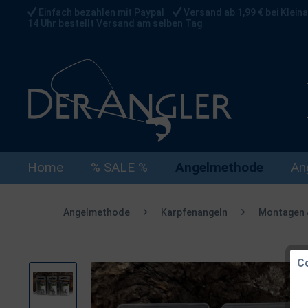
Einfach bezahlen mit Paypal
Versand ab 1,99 € bei Kleina
14 Uhr bestellt Versand am selben Tag
Home
% SALE %
Angelmethode
An
Angelmethode
Karpfenangeln
Montagen 
Co