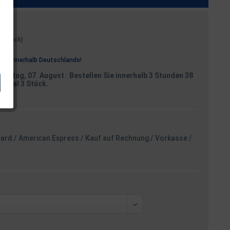
 1 Stück)
osten
rei
innerhalb Deutschlands!
reitag, 07. August
: Bestellen Sie innerhalb 3 Stunden 38
aximal 3 Stück.
card / American Express / Kauf auf Rechnung / Vorkasse /