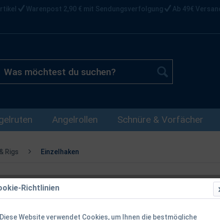
rtikel
Warenpost 2,90 € mit Sendungsverfolgung
Ab 49€ Versan
gelruten
Angelrollen
Schnüre & Vorfächer
& Rigs
Einzelhaken
okie-Richtlinien
Fox Wide Ga
Micro Barbed
Diese Website verwendet Cookies, um Ihnen die bestmögliche