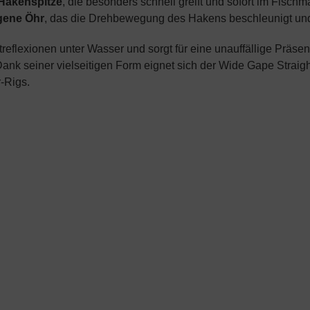
Hakenspitze
, die besonders schnell greift und sofort im Fischma
gene Öhr
, das die Drehbewegung des Hakens beschleunigt und 
treflexionen unter Wasser und sorgt für eine unauffällige Präsen
ank seiner vielseitigen Form eignet sich der Wide Gape Straig
-Rigs.