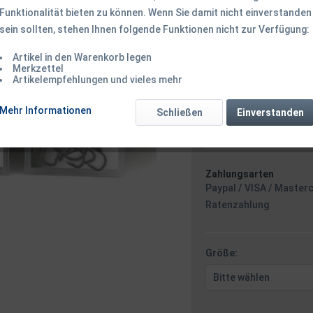
Funktionalität bieten zu können. Wenn Sie damit nicht einverstanden
sein sollten, stehen Ihnen folgende Funktionen nicht zur Verfügung:
3,75 € *
Inhalt:
10 Stück (0,38 € * /
Artikel in den Warenkorb legen
inkl. MwSt.
zzgl. Versandk
Merkzettel
Artikelempfehlungen und vieles mehr
Ab 49 EUR Versandkostenf
Versand am F
Mehr Informationen
Schließen
Einverstanden
Minuten
- m
Zahlungsarten
Paypal / VISA / Master
Ratenzahlung
Größe: