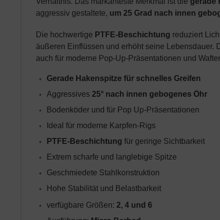
Verhältnis. Das markanteste Merkmal ist die
gerade 
aggressiv gestaltete,
um 25 Grad nach innen gebo
Die hochwertige
PTFE-Beschichtung
reduziert Lich
äußeren Einflüssen und erhöht seine Lebensdauer. D
auch für moderne Pop-Up-Präsentationen und Wafter
Gerade Hakenspitze für schnelles Greifen
Aggressives 
25° nach innen gebogenes Öhr
Bodenköder und für Pop Up-Präsentationen
I
deal für moderne Karpfen-Rigs
PTFE-Beschichtung
 für geringe Sichtbarkeit
Extrem scharfe und langlebige Spitze
Geschmiedete Stahlkonstruktion
Hohe Stabilität und Belastbarkeit
verfügbare Größen: 
2, 4 und 6