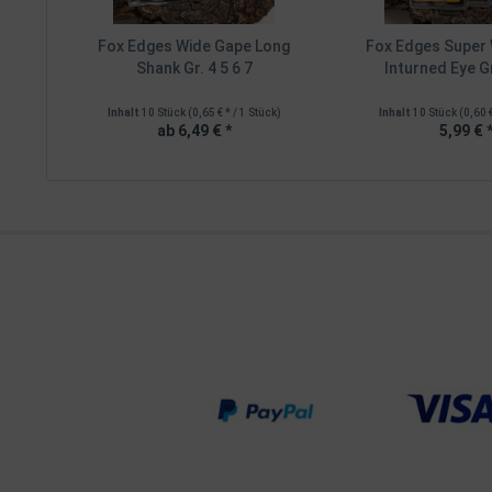
Fox Edges Wide Gape Long
Fox Edges Super
Shank Gr. 4 5 6 7
Inturned Eye Gr
Inhalt
10 Stück
(0,65 € * / 1 Stück)
Inhalt
10 Stück
(0,60 
ab 6,49 € *
5,99 € 