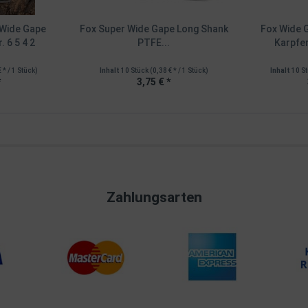
 Wide Gape
Fox Super Wide Gape Long Shank
Fox Wide 
. 6 5 4 2
PTFE...
Karpfen
€ * / 1 Stück)
Inhalt
10 Stück
(0,38 € * / 1 Stück)
Inhalt
10 S
*
3,75 € *
Zahlungsarten