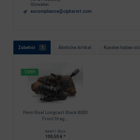
Slowakei
eucompliance@cipherint.com
Zubehör
1
Ähnliche Artikel
Kunden haben sic
TIPP!
Penn Rival Longcast Black 8000
Front Drag...
Inhalt
1 Stück
109,50 € *