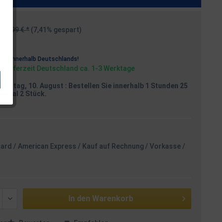
94,99 € *
(7,41% gespart)
osten
rei
innerhalb Deutschlands!
, Lieferzeit Deutschland ca. 1-3 Werktage
Montag, 10. August
: Bestellen Sie innerhalb 1 Stunden 25
aximal 2 Stück.
card / American Express / Kauf auf Rechnung / Vorkasse /
In den
Warenkorb