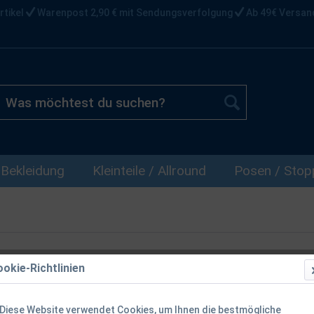
rtikel
Warenpost 2,90 € mit Sendungsverfolgung
Ab 49€ Versan
Bekleidung
Kleinteile / Allround
Posen / Stopp
okie-Richtlinien
Trakker Trini
Karpfenrute
Diese Website verwendet Cookies, um Ihnen die bestmögliche