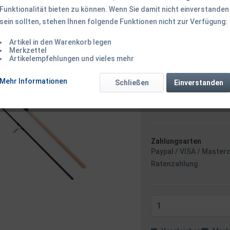
Funktionalität bieten zu können. Wenn Sie damit nicht einverstanden
sein sollten, stehen Ihnen folgende Funktionen nicht zur Verfügung:
87,95 € *
Inhalt:
1 Stück
Artikel in den Warenkorb legen
Merkzettel
inkl. MwSt.
zzgl. Versandk
Artikelempfehlungen und vieles mehr
Ab 49 EUR Versandkostenf
Sofort versandfertig
Mehr Informationen
Schließen
Einverstanden
Versand am 
Minuten
- m
Zahlungsarten
Paypal / VISA / Master
Ratenzahlung