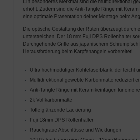
Ein besonderes Merkmal sind die multidirektional g
erhöht. Zudem sind die Anti-Tangle Ringe mit Keramik
eine optimale Präsentation deiner Montage beim Ang
Die optische Gestaltung der Ruten überzeugt durch 
unterstreichen. Der 18 mm Fuji DPS Rollenhalter sor
Durchgehende Griffe aus japanischem Schrumpfschlau
Herausforderung beim Karpfenangeln vorbereitet!
Ultra hochmoduliger Kohlefaserblank, der leicht u
Multidirektional gewebte Karbonmatte reduziert e
Anti-Tangle Ringe mit Keramikeinlagen für eine r
2k Vollkarbonmatte
Tolle glänzende Lackierung
Fuji 18mm DPS Rollenhalter
Rauchgraue Abschlüsse und Wicklungen
10ft Ruten haben eine 40mm – 12mm Beringung