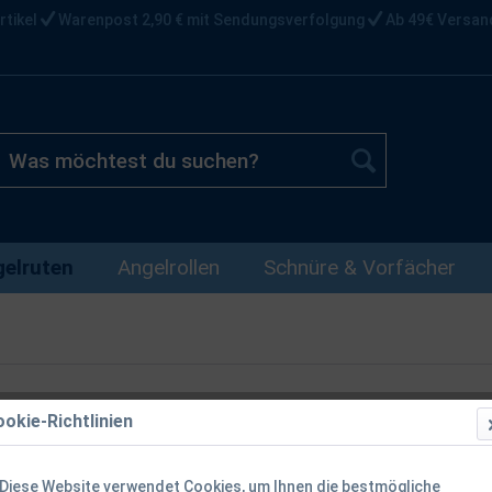
rtikel
Warenpost 2,90 € mit Sendungsverfolgung
Ab 49€ Versan
elruten
Angelrollen
Schnüre & Vorfächer
okie-Richtlinien
Fox Horizon
Beringung Ka
Diese Website verwendet Cookies, um Ihnen die bestmögliche