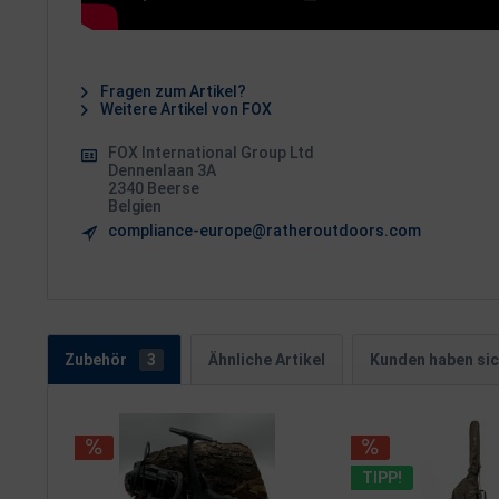
Fragen zum Artikel?
Weitere Artikel von FOX
FOX International Group Ltd
Dennenlaan 3A
2340 Beerse
Belgien
compliance-europe@ratheroutdoors.com
Zubehör
3
Ähnliche Artikel
Kunden haben sic
TIPP!