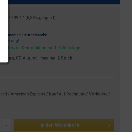
179,99 € *
(5,83% gespart)
osten
rei
innerhalb Deutschlands!
Lieferung!
, Lieferzeit Deutschland ca. 1-3 Werktage
reitag, 07. August
- maximal 2 Stück.
card / American Express / Kauf auf Rechnung / Vorkasse /
In den
Warenkorb