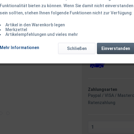
Funktionalität bieten zu können. Wenn Sie damit nicht einverstanden
sein sollten, stehen Ihnen folgende Funktionen nicht zur Verfügung:
169,50 € *
Inhalt:
1 Stück
Artikel in den Warenkorb legen
Merkzettel
inkl. MwSt.
zzgl. Versandk
Artikelempfehlungen und vieles mehr
Ab 49 EUR Versandkostenf
Versandkostenfreie 
Mehr Informationen
Schließen
Sofort versandfertig
Einverstanden
Versand am F
Zahlungsarten
Paypal / VISA / Master
Ratenzahlung