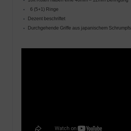
6 (5+1) Ringe
Dezent beschriftet
Durchgehende Griffe aus japanischem Schrumpf