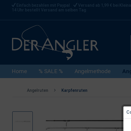
Einfach bezahlen mit Paypal
Versand ab 1,99 € bei Kleina
14 Uhr bestellt Versand am selben Tag
Home
% SALE %
Angelmethode
Ang
Angelruten
Karpfenruten
Co