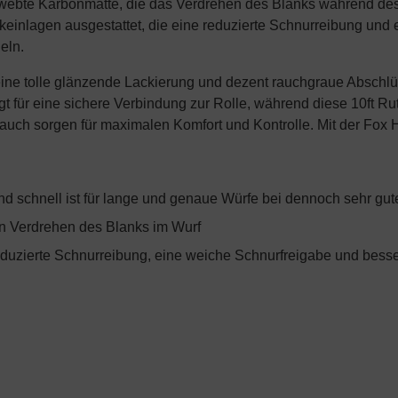
ewebte Karbonmatte, die das Verdrehen des Blanks während des
einlagen ausgestattet, die eine reduzierte Schnurreibung und e
eln.
eine tolle glänzende Lackierung und dezent rauchgraue Abschl
gt für eine sichere Verbindung zur Rolle, während diese 10ft 
ch sorgen für maximalen Komfort und Kontrolle. Mit der Fox H
nd schnell ist für lange und genaue Würfe bei dennoch sehr gute
in Verdrehen des Blanks im Wurf
eduzierte Schnurreibung, eine weiche Schnurfreigabe und besse