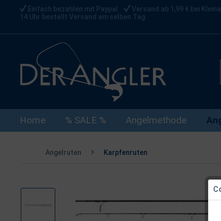
Einfach bezahlen mit Paypal
Versand ab 1,99 € bei Kleina
14 Uhr bestellt Versand am selben Tag
Home
% SALE %
Angelmethode
Ang
Angelruten
Karpfenruten
Co