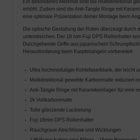
Ein besonderes Merkmal sind die multidirektional g
erhöht. Zudem sind die Anti-Tangle Ringe mit Keramik
eine optimale Präsentation deiner Montage beim Ang
Die optische Gestaltung der Ruten überzeugt durch 
unterstreichen. Der 18 mm Fuji DPS Rollenhalter sor
Durchgehende Griffe aus japanischem Schrumpfschlau
Herausforderung beim Karpfenangeln vorbereitet!
Ultra hochmoduliger Kohlefaserblank, der leicht u
Multidirektional gewebte Karbonmatte reduziert e
Anti-Tangle Ringe mit Keramikeinlagen für eine r
2k Vollkarbonmatte
Tolle glänzende Lackierung
Fuji 18mm DPS Rollenhalter
Rauchgraue Abschlüsse und Wicklungen
12ft Ruten haben eine 50mm – 16mm Beringung