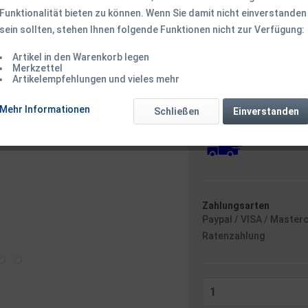
Funktionalität bieten zu können. Wenn Sie damit nicht einverstanden
sein sollten, stehen Ihnen folgende Funktionen nicht zur Verfügung:
199,50 € *
Inhalt:
1 Stück
Artikel in den Warenkorb legen
Merkzettel
inkl. MwSt.
zzgl. Versandk
Artikelempfehlungen und vieles mehr
Ab 49 EUR Versandkostenf
Versandkostenfreie 
Mehr Informationen
Schließen
Sofort versandfertig
Einverstanden
Versand am F
Zahlungsarten
Paypal / VISA / Master
Ratenzahlung