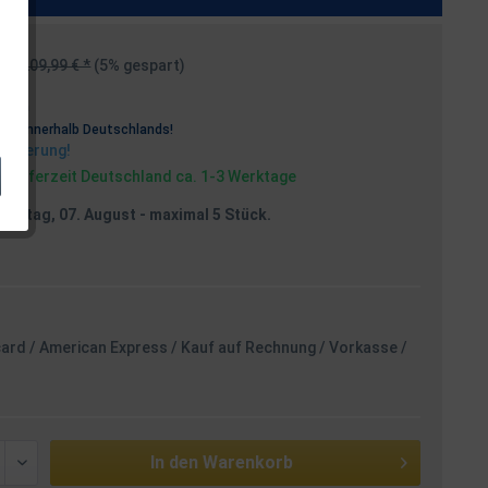
209,99 € *
(5% gespart)
osten
rei
innerhalb Deutschlands!
Lieferung!
, Lieferzeit Deutschland ca. 1-3 Werktage
reitag, 07. August
- maximal 5 Stück.
card / American Express / Kauf auf Rechnung / Vorkasse /
In den
Warenkorb