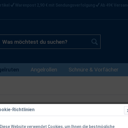
rtikel
Warenpost 2,90 € mit Sendungsverfolgung
Ab 49€ Versan
elruten
Angelrollen
Schnüre & Vorfächer
okie-Richtlinien
Fox Horizon
ringing Karpf
Diese Website verwendet Cookies, um Ihnen die bestmögliche