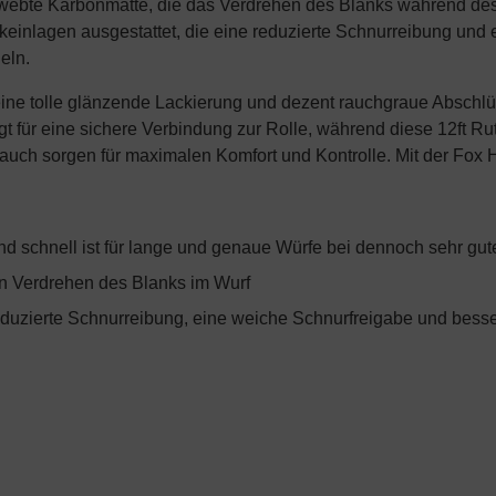
ewebte Karbonmatte, die das Verdrehen des Blanks während des
einlagen ausgestattet, die eine reduzierte Schnurreibung und e
eln.
eine tolle glänzende Lackierung und dezent rauchgraue Abschl
gt für eine sichere Verbindung zur Rolle, während diese 12ft 
ch sorgen für maximalen Komfort und Kontrolle. Mit der Fox H
nd schnell ist für lange und genaue Würfe bei dennoch sehr gute
in Verdrehen des Blanks im Wurf
eduzierte Schnurreibung, eine weiche Schnurfreigabe und besse