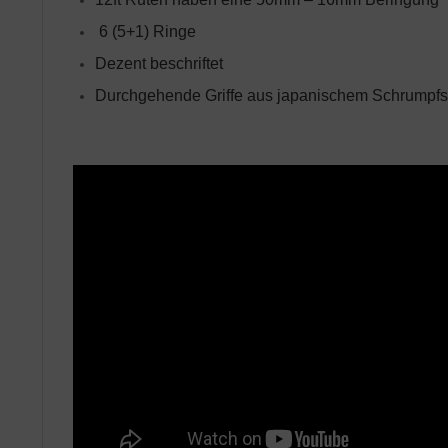
6 (5+1) Ringe
Dezent beschriftet
Durchgehende Griffe aus japanischem Schrumpf