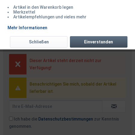
Artikel in den Warenkorb legen
Merkzettel
Artikelempfehlungen und vieles mehr
Strategy Reload Drill 1,5mm
Mehr Informationen
Köderbohrer
Schließen
Einverstanden
Dieser Artikel steht derzeit nicht zur
Verfügung!
Benachrichtigen Sie mich, sobald der Artikel
lieferbar ist.
Ich habe die
Datenschutzbestimmungen
zur Kenntnis
genommen.