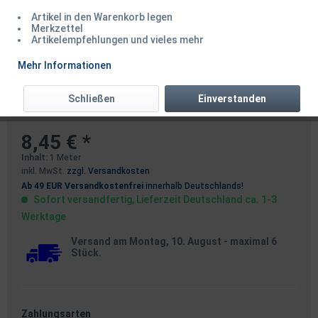
Artikel in den Warenkorb legen
Merkzettel
Artikelempfehlungen und vieles mehr
Korda Leadcore leader Ring
Mehr Informationen
Swivel Weed/Silt, 3 per pack x
1m
Schließen
Einverstanden
8,45 € *
Inhalt:
1 Meter
inkl. MwSt.
zzgl. Versandkosten
Ab 49 EUR Versandkostenfrei
innerhalb Deutschlands!
Sofort versandfertig, Lieferzeit Deutschland ca. 1-3
Werktage
Versand am Montag, 10. August
- maximal 6
Stück.
Zahlungsarten