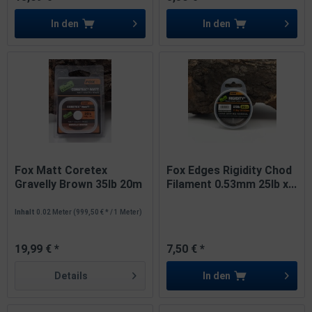
In den
In den
Fox Matt Coretex
Fox Edges Rigidity Chod
Gravelly Brown 35lb 20m
Filament 0.53mm 25lb x...
Inhalt
0.02 Meter
(999,50 € * / 1 Meter)
19,99 € *
7,50 € *
Details
In den