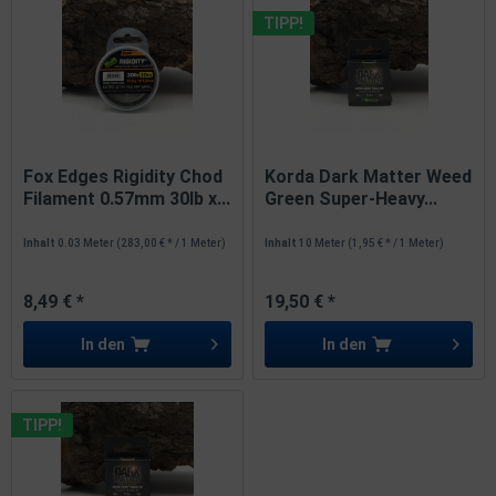
TIPP!
Fox Edges Rigidity Chod
Korda Dark Matter Weed
Filament 0.57mm 30lb x...
Green Super-Heavy...
Inhalt
0.03 Meter
(283,00 € * / 1 Meter)
Inhalt
10 Meter
(1,95 € * / 1 Meter)
8,49 € *
19,50 € *
In den
In den
TIPP!