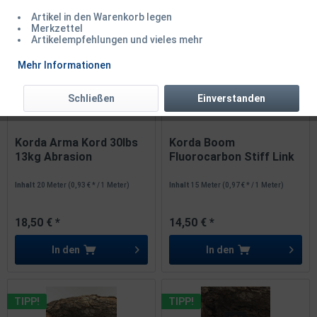
1
von
2
Artikel in den Warenkorb legen
Merkzettel
Artikelempfehlungen und vieles mehr
TIPP!
TIPP!
Mehr Informationen
Schließen
Einverstanden
Korda Arma Kord 30lbs
Korda Boom
13kg Abrasion
Fluorocarbon Stiff Link
Resistant...
25lbs 0,55mm...
Inhalt
20 Meter
(0,93 € * / 1 Meter)
Inhalt
15 Meter
(0,97 € * / 1 Meter)
18,50 € *
14,50 € *
In den
In den
TIPP!
TIPP!