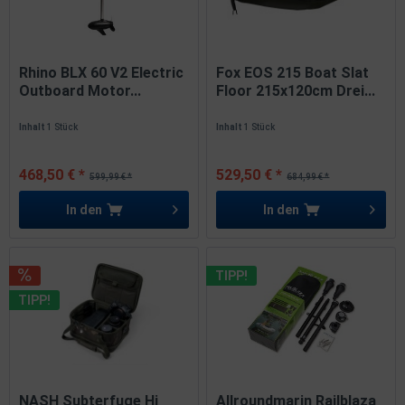
Rhino BLX 60 V2 Electric
Fox EOS 215 Boat Slat
Outboard Motor...
Floor 215x120cm Drei...
Inhalt
1 Stück
Inhalt
1 Stück
468,50 € *
529,50 € *
599,99 € *
684,99 € *
In den
In den
TIPP!
TIPP!
NASH Subterfuge Hi
Allroundmarin Railblaza