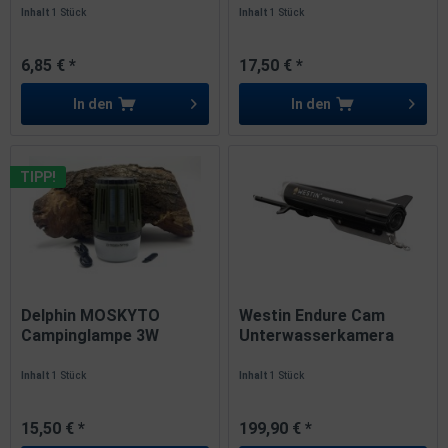
Inhalt
1 Stück
Inhalt
1 Stück
6,85 € *
17,50 € *
In den
In den
TIPP!
Delphin MOSKYTO
Westin Endure Cam
Campinglampe 3W
Unterwasserkamera
2600mAh LED...
fürs...
Inhalt
1 Stück
Inhalt
1 Stück
15,50 € *
199,90 € *