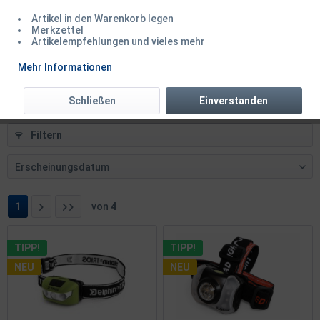
Artikel in den Warenkorb legen
Nash Moonshine Micro Lite Kopflampe SALE
Merkzettel
Artikelempfehlungen und vieles mehr
Mehr Informationen
20,50 € *
22,99 € *
Schließen
Einverstanden
Filtern
1
von
4
TIPP!
TIPP!
NEU
NEU