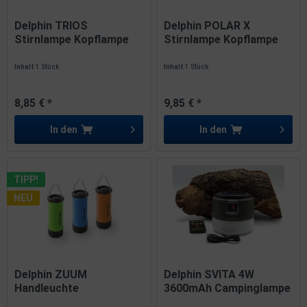
Delphin TRIOS
Delphin POLAR X
Stirnlampe Kopflampe
Stirnlampe Kopflampe
Inhalt
1 Stück
Inhalt
1 Stück
8,85 € *
9,85 € *
In den
In den
TIPP!
NEU
Delphin ZUUM
Delphin SVITA 4W
Handleuchte
3600mAh Campinglampe
Taschenlampe Farbe...
mit...