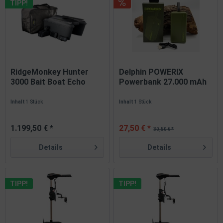
TIPP!
RidgeMonkey Hunter
Delphin POWERIX
3000 Bait Boat Echo
Powerbank 27.000 mAh
Edition...
Outdoor...
Inhalt
1 Stück
Inhalt
1 Stück
1.199,50 € *
27,50 € *
30,50 € *
Details
Details
TIPP!
TIPP!