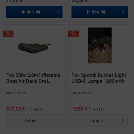
17,50 € *
22,50 € *
In den
In den
Fox 200x 2.0m Inflatable
Fox Spomb Bucket Light
Boat Air Deck Drei...
USB-C Lampe 1200mAh
3.7V
Inhalt
1 Stück
Inhalt
1 Stück
639,00 € *
18,50 € *
719,99 € *
19,99 € *
Details
Details