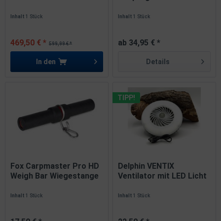
Inhalt
1 Stück
Inhalt
1 Stück
469,50 € *
ab 34,95 € *
599,99 € *
In den
Details
TIPP!
Fox Carpmaster Pro HD
Delphin VENTIX
Weigh Bar Wiegestange
Ventilator mit LED Licht
mit...
4400mAh...
Inhalt
1 Stück
Inhalt
1 Stück