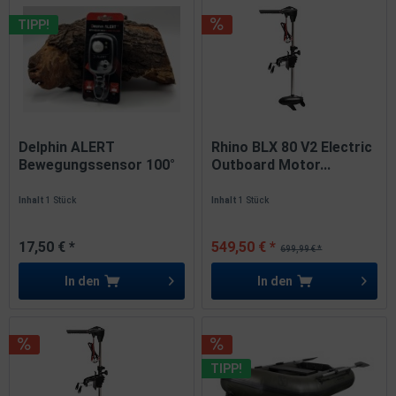
TIPP!
Delphin ALERT
Rhino BLX 80 V2 Electric
Bewegungssensor 100°
Outboard Motor...
Bereich 3x5m...
Inhalt
1 Stück
Inhalt
1 Stück
17,50 € *
549,50 € *
699,99 € *
In den
In den
TIPP!