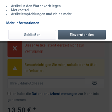
Artikel in den Warenkorb legen
Merkzettel
Artikelempfehlungen und vieles mehr
Balzer Iron Line 8x yellow 150m
Mehr Informationen
0,24mm
Schließen
Einverstanden
Dieser Artikel steht derzeit nicht zur
Verfügung!
Benachrichtigen Sie mich, sobald der Artikel
lieferbar ist.
Ich habe die
Datenschutzbestimmungen
zur Kenntnis
genommen.
13,50 € *