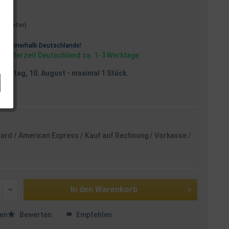
/ 1 Meter)
osten
rei
innerhalb Deutschlands!
, Lieferzeit Deutschland ca. 1-3 Werktage
Montag, 10. August
- maximal 1 Stück.
card / American Express / Kauf auf Rechnung / Vorkasse /
In den
Warenkorb
en
Bewerten
Empfehlen