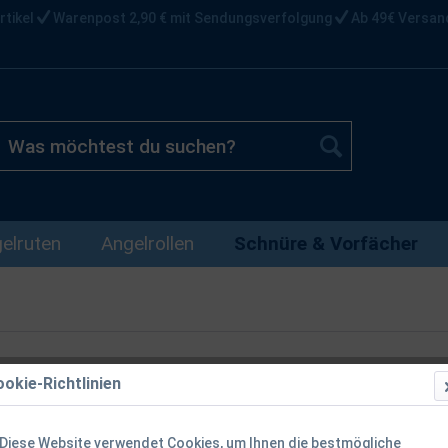
rtikel
Warenpost 2,90 € mit Sendungsverfolgung
Ab 49€ Versan
elruten
Angelrollen
Schnüre & Vorfächer
okie-Richtlinien
Balzer Iron 
Diese Website verwendet Cookies, um Ihnen die bestmögliche