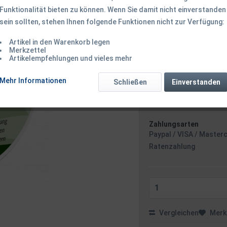
Funktionalität bieten zu können. Wenn Sie damit nicht einverstanden
13,50 € *
sein sollten, stehen Ihnen folgende Funktionen nicht zur Verfügung:
Inhalt:
150 Meter (0,09 € * 
inkl. MwSt.
zzgl. Versandk
Artikel in den Warenkorb legen
Ab 49 EUR Versandkostenf
Merkzettel
Sofort versandfertig
Artikelempfehlungen und vieles mehr
Versand am 
Mehr Informationen
Schließen
Einverstanden
Zahlungsarten
Paypal / VISA / Master
Ratenzahlung
Vergleichen
Merk