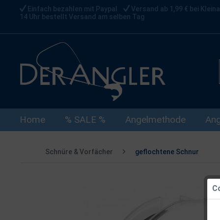
Einfach bezahlen mit Paypal
Versand ab 1,99 € bei Kleina
14 Uhr bestellt Versand am selben Tag
Home
% SALE %
Angelmethode
Ang
Schnüre & Vorfächer
geflochtene Schnur
Co