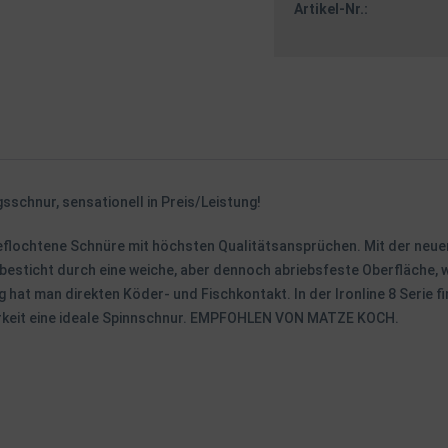
Artikel-Nr.:
sschnur, sensationell in Preis/Leistung!
geflochtene Schnüre mit höchsten Qualitätsansprüchen. Mit der neuen
esticht durch eine weiche, aber dennoch abriebsfeste Oberfläche, w
at man direkten Köder- und Fischkontakt. In der Ironline 8 Serie fin
barkeit eine ideale Spinnschnur. EMPFOHLEN VON MATZE KOCH.