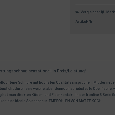
Vergleichen
Merk
Artikel-Nr.:
istungsschnur, sensationell in Preis/Leistung!
geflochtene Schnüre mit höchsten Qualitätsansprüchen. Mit der neuen
esticht durch eine weiche, aber dennoch abriebsfeste Oberfläche, w
at man direkten Köder- und Fischkontakt. In der Ironline 8 Serie fin
barkeit eine ideale Spinnschnur. EMPFOHLEN VON MATZE KOCH.