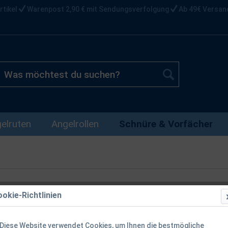
rtikel
Warenpost 2,90 € mit Sendungsverfolgung
Ab 49€ Versan
elruten
Angelrollen
Schnüre & Vorfächer
okie-Richtlinien
Balzer Iron 
Diese Website verwendet Cookies, um Ihnen die bestmögliche