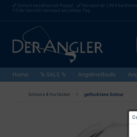
Einfach bezahlen mit Paypal
Versand ab 1,99 € bei Kleina
14 Uhr bestellt Versand am selben Tag
Home
% SALE %
Angelmethode
Ang
Schnüre & Vorfächer
geflochtene Schnur
Co