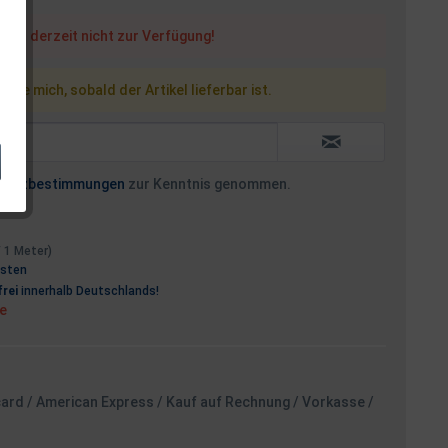
steht derzeit nicht zur Verfügung!
 Sie mich, sobald der Artikel lieferbar ist.
hutzbestimmungen
zur Kenntnis genommen.
/ 1 Meter)
osten
rei
innerhalb Deutschlands!
ge
card / American Express / Kauf auf Rechnung / Vorkasse /