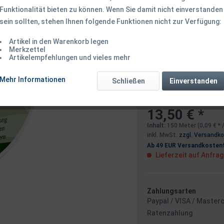
Funktionalität bieten zu können. Wenn Sie damit nicht einverstanden
Dieser Artikel 
sein sollten, stehen Ihnen folgende Funktionen nicht zur Verfügung:
Artikel in den Warenkorb legen
Benachrichtigen
Merkzettel
Artikelempfehlungen und vieles mehr
Mehr Informationen
Schließen
Einverstanden
Ich habe die
Datensc
13,50 € *
Inhalt:
150 Meter (0,09 € * 
inkl. MwSt.
zzgl. Versandk
Ab 49 EUR Versandkostenf
Lieferzeit auf Anfra
Zahlungsarten
Paypal / VISA / Master
Ratenzahlung