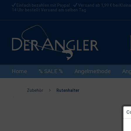
Einfach bezahlen mit Paypal
Versand ab 1,99 € bei Kleina
14 Uhr bestellt Versand am selben Tag
Home
% SALE %
Angelmethode
Ang
Zubehör
Rutenhalter
Co