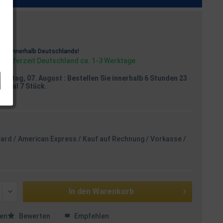
osten
rei
innerhalb Deutschlands!
, Lieferzeit Deutschland ca. 1-3 Werktage
reitag, 07. August
: Bestellen Sie innerhalb 6 Stunden 23
aximal 7 Stück.
card / American Express / Kauf auf Rechnung / Vorkasse /
In den
Warenkorb
en
Bewerten
Empfehlen