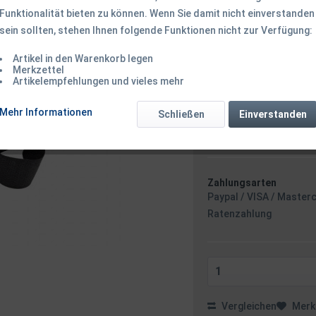
Funktionalität bieten zu können. Wenn Sie damit nicht einverstanden
sein sollten, stehen Ihnen folgende Funktionen nicht zur Verfügung:
4,50 € *
Artikel in den Warenkorb legen
inkl. MwSt.
zzgl. Versandk
Merkzettel
Ab 49 EUR Versandkostenf
Artikelempfehlungen und vieles mehr
Sofort versandfertig
Versand am F
Mehr Informationen
Schließen
Einverstanden
Minuten
- m
Zahlungsarten
Paypal / VISA / Master
Ratenzahlung
Vergleichen
Merk