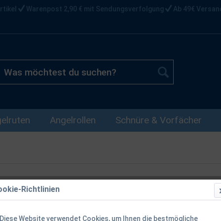
rtikel
Warenpost 2,90 € mit Sendungsverfolgung
Ab 49€ Versan
elruten
Angelrollen
Schnüre & Vorfächer
okie-Richtlinien
Spro Norway 
Reelinghalte
Diese Website verwendet Cookies, um Ihnen die bestmögliche