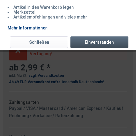
Artikel in den Warenkorb legen
Merkzettel
Artikelempfehlungen und vieles mehr
Spro Pilk X / Pilker Pollack
Mehr Informationen
Schließen
Einverstanden
Dieser Artikel steht derzeit nicht zur
Verfügung!
ab 2,99 € *
inkl. MwSt.
zzgl. Versandkosten
Ab 49 EUR Versandkostenfrei
innerhalb Deutschlands!
Zahlungsarten
Paypal / VISA / Mastercard / American Express / Kauf auf
Rechnung / Vorkasse / Ratenzahlung