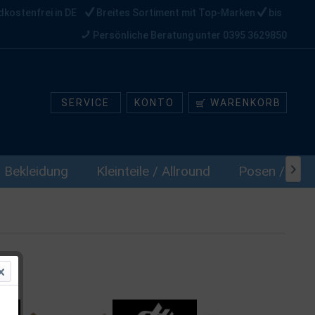
dkostenfrei in DE
Breites Sortiment mit Top-Marken
bis
Persönliche Beratung unter 0395 3629850
SERVICE
KONTO
WARENKORB
Bekleidung
Kleinteile / Allround
Posen / Stop
