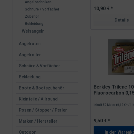
Angeltechniken
10,90 € *
Schnüre / Vorfächer
Zubehör
Details
Bekleidung
Welsangeln
Angelruten
Angelrollen
Schnüre & Vorfächer
Bekleidung
Berkley Trilene 1
Boote & Bootszubehör
Fluorocarbon 0,
1,8kg...
Kleinteile / Allround
Inhalt
50 Meter
(0,19 € * / 1
Posen / Stopper / Perlen
9,50 € *
Marken / Hersteller
In den
Warenk
Outdoor