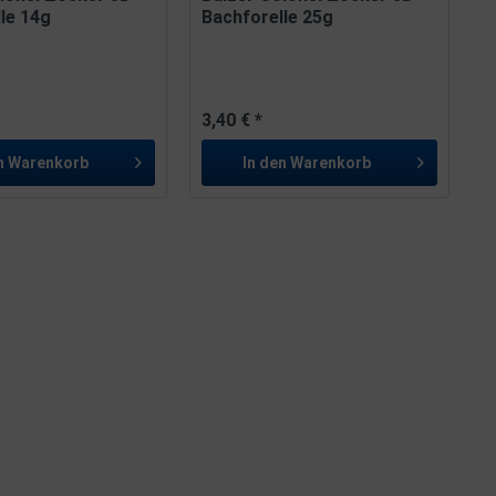
le 14g
Bachforelle 25g
3,40 € *
n
Warenkorb
In den
Warenkorb