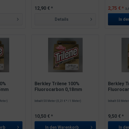
12,90 € *
2,75 € *
3,
Details
In de
00%
Berkley Trilene 100%
Berkley T
15mm
Fluorocarbon 0,18mm
Fluoroca
2,3kg...
2,8kg...
 Meter)
Inhalt
50 Meter
(0,21 € * / 1 Meter)
Inhalt
50 Mete
10,50 € *
9,50 € *
orb
In den
Warenkorb
In de