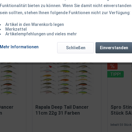
Funktionalität bieten zu können. Wenn Sie damit nicht einverstanden
sein sollten, stehen Ihnen folgende Funktionen nicht zur Verfügung:
Artikel in den Warenkorb legen
Merkzettel
Artikelempfehlungen und vieles mehr
on
60
Mehr Informationen
Schließen
Einverstanden
TIPP!
Dancer
Rapala Deep Tail Dancer
Spro Stin
n
11cm 22g 31 Farben
Stück SA
Inhalt
50 Stüc