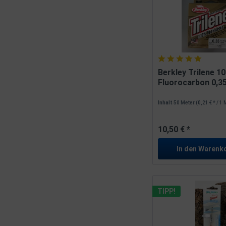
Berkley Trilene 1
Fluorocarbon 0,
10kg...
Inhalt
50 Meter
(0,21 € * / 1
10,50 € *
In den
Warenk
TIPP!