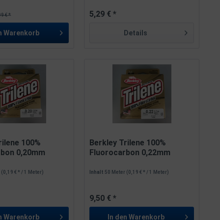
5,29 € *
99 € *
n
Warenkorb
Details
rilene 100%
Berkley Trilene 100%
rbon 0,20mm
Fluorocarbon 0,22mm
3,7kg...
r
(0,19 € * / 1 Meter)
Inhalt
50 Meter
(0,19 € * / 1 Meter)
9,50 € *
n
Warenkorb
In den
Warenkorb