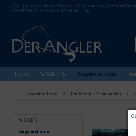
Einfach bezahlen mit Paypal
Versand ab 1,99 € bei Kleina
14 Uhr bestellt Versand am selben Tag
Home
% SALE %
Angelmethode
An
Angelmethode
Raubfisch- / Spinnangeln
Co
% SALE %
Angelmethode