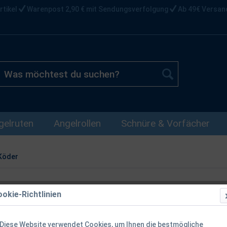
rtikel
Warenpost 2,90 € mit Sendungsverfolgung
Ab 49€ Versan
gelruten
Angelrollen
Schnüre & Vorfächer
Köder
okie-Richtlinien
Diese Website verwendet Cookies, um Ihnen die bestmögliche