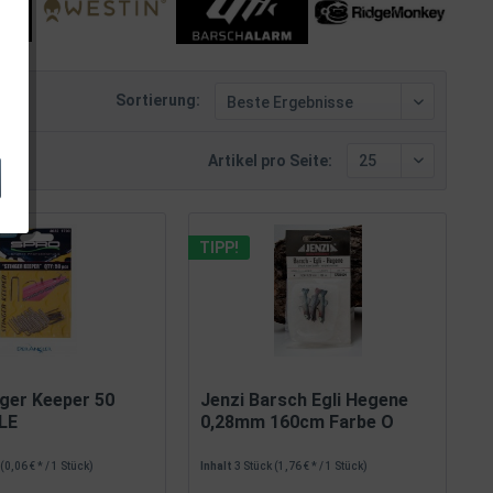
Sortierung:
Artikel pro Seite:
TIPP!
ger Keeper 50
Jenzi Barsch Egli Hegene
LE
0,28mm 160cm Farbe O
k
(0,06 € * / 1 Stück)
Inhalt
3 Stück
(1,76 € * / 1 Stück)