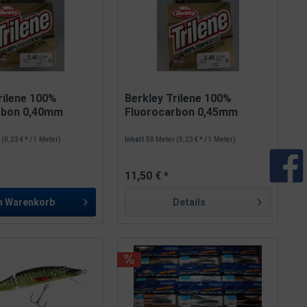
rilene 100%
Berkley Trilene 100%
rbon 0,40mm
Fluorocarbon 0,45mm
15,3kg...
r
(0,23 € * / 1 Meter)
Inhalt
50 Meter
(0,23 € * / 1 Meter)
11,50 € *
n
Warenkorb
Details