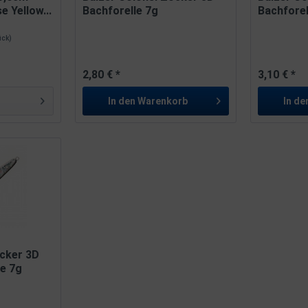
e Yellow...
Bachforelle 7g
Bachforel
tück)
2,80 € *
3,10 € *
In den
Warenkorb
In de
ocker 3D
e 7g