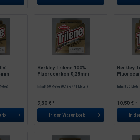
00%
Berkley Trilene 100%
Berkley T
25mm
Fluorocarbon 0,28mm
Fluoroca
5,9kg...
7,0kg...
 Meter)
Inhalt
50 Meter
(0,19 € * / 1 Meter)
Inhalt
50 Mete
9,50 € *
10,50 € *
orb
In den
Warenkorb
In de