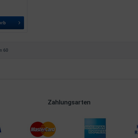
orb
on
60
Zahlungsarten