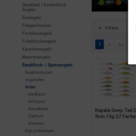
Deadbait / Köderfisch
Angeln
Eisangeln
Fliegenfischen
Filtern
Forellenangeln
Friedfischangeln
1
v
Karpfenangeln
Meeresangeln
Raubfisch- / Spinnangeln
Raubfischruten
Angelrollen
Köder
Hardbaits
Softbaits
Metallköder
Rapala Deep Tail 
9cm 13g 27 Farbe
Zielfisch
Weiteres
Rigs & Montagen