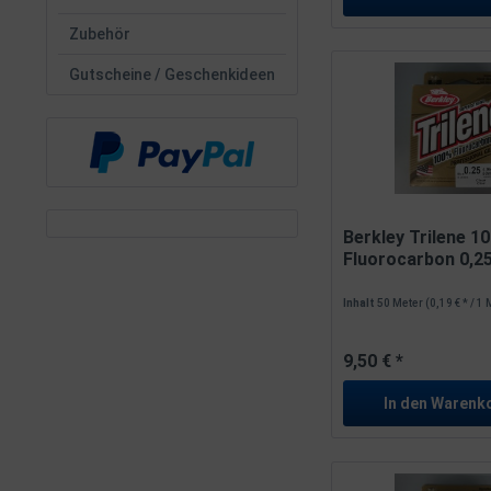
Zubehör
Gutscheine / Geschenkideen
Berkley Trilene 1
Fluorocarbon 0,
4,9kg...
Inhalt
50 Meter
(0,19 € * / 1
9,50 € *
In den
Warenk