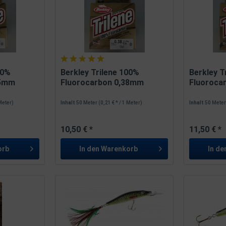
00%
Berkley Trilene 100%
Berkley T
35mm
Fluorocarbon 0,38mm
Fluoroca
11,3kg...
12,6kg...
 Meter)
Inhalt
50 Meter
(0,21 € * / 1 Meter)
Inhalt
50 Mete
10,50 € *
11,50 € *
orb
In den
Warenkorb
In de