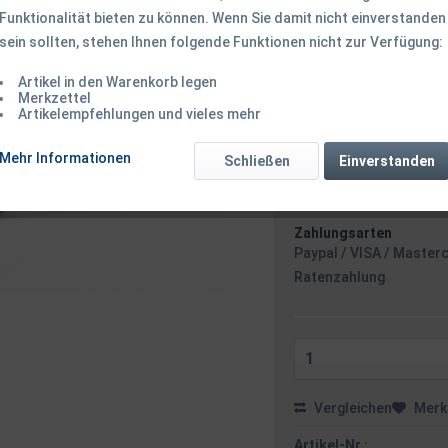
Funktionalität bieten zu können. Wenn Sie damit nicht einverstanden
19,50 € *
sein sollten, stehen Ihnen folgende Funktionen nicht zur Verfügung:
inkl. MwSt.
zzgl. Versandk
Ab 49 EUR Versandkostenf
Artikel in den Warenkorb legen
Sofort versandfertig
Merkzettel
Artikelempfehlungen und vieles mehr
Versand am 
Mehr Informationen
Schließen
Einverstanden
Zahlungsarten
Paypal / VISA / Master
Ratenzahlung
Vergleichen
Merk
Artikel-Nr.: