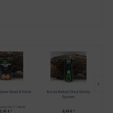
Saver Bead 8 Stück
Korda Naked Chod Safety
Kord
System
ück
(0,74 € * / 1 Stück)
I
5,95 € *
8,49 € *