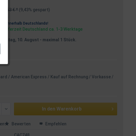
21,53 € *
(9,43% gespart)
osten
rei
innerhalb Deutschlands!
, Lieferzeit Deutschland ca. 1-3 Werktage
Montag, 10. August
- maximal 1 Stück.
card / American Express / Kauf auf Rechnung / Vorkasse /
In den
Warenkorb
en
Bewerten
Empfehlen
CAC748