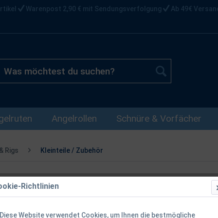
rtikel
Warenpost 2,90 € mit Sendungsverfolgung
Ab 49€ Versan
gelruten
Angelrollen
Schnüre & Vorfächer
& Rigs
Kleinteile / Zubehör
okie-Richtlinien
Fox Edges C
Diese Website verwendet Cookies, um Ihnen die bestmögliche