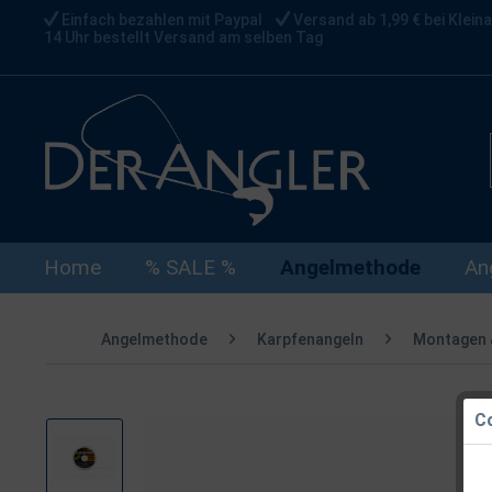
Einfach bezahlen mit Paypal
Versand ab 1,99 € bei Kleina
14 Uhr bestellt Versand am selben Tag
Home
% SALE %
Angelmethode
An
Angelmethode
Karpfenangeln
Montagen 
Co