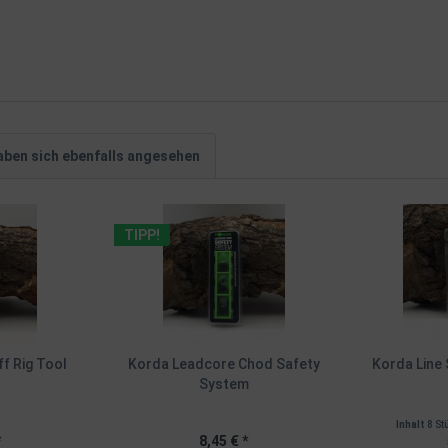
ben sich ebenfalls angesehen
TIPP!
ff Rig Tool
Korda Leadcore Chod Safety
Korda Line 
System
Inhalt
8 St
*
8,45 € *