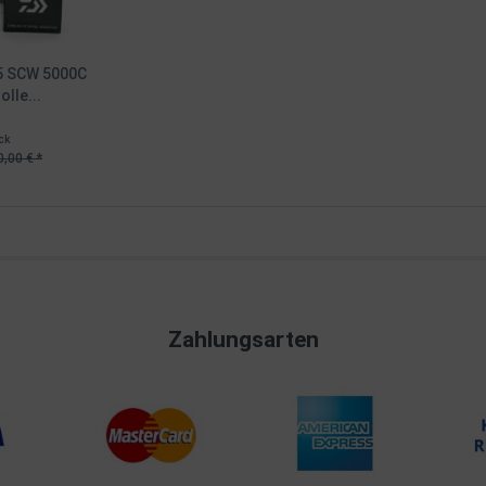
5 SCW 5000C
lle...
ck
,00 € *
Zahlungsarten