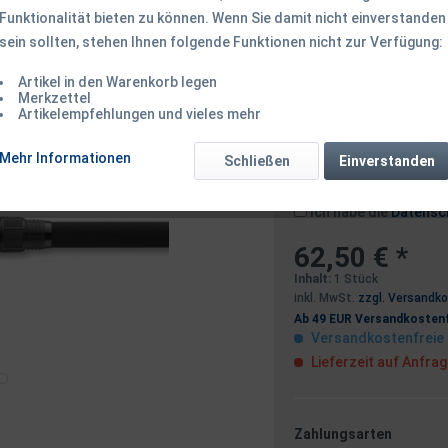
Funktionalität bieten zu können. Wenn Sie damit nicht einverstanden
sein sollten, stehen Ihnen folgende Funktionen nicht zur Verfügung:
Dieser Artikel 
Artikel in den Warenkorb legen
Merkzettel
Artikelempfehlungen und vieles mehr
Benachrichtigen
Mehr Informationen
Schließen
Einverstanden
Ich habe die
Datensc
62,50 € *
Inhalt:
1 Stück
inkl. MwSt.
zzgl. Versandk
Ab 49 EUR Versandkostenf
Versandkostenfreie 
Lieferzeit auf Anfra
Zahlungsarten