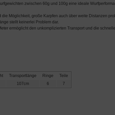
rfgewichten zwischen 60g und 100g eine ideale Wurfperforman
nd die Möglichkeit, große Karpfen auch über weite Distanzen pr
nge stellt keinerlei Problem dar.
r ermöglicht den unkomplizierten Transport und die schnelle 
ht
Transportlänge
Ringe
Teile
g
107cm
6
7