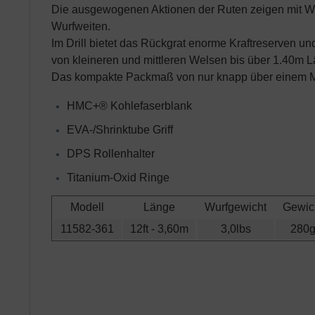
Die ausgewogenen Aktionen der Ruten zeigen mit Wu
Wurfweiten.
Im Drill bietet das Rückgrat enorme Kraftreserven u
von kleineren und mittleren Welsen bis über 1.40m Lä
Das kompakte Packmaß von nur knapp über einem Mete
HMC+® Kohlefaserblank
EVA-/Shrinktube Griff
DPS Rollenhalter
Titanium-Oxid Ringe
Modell
Länge
Wurfgewicht
Gewic
11582-361
12ft - 3,60m
3,0lbs
280