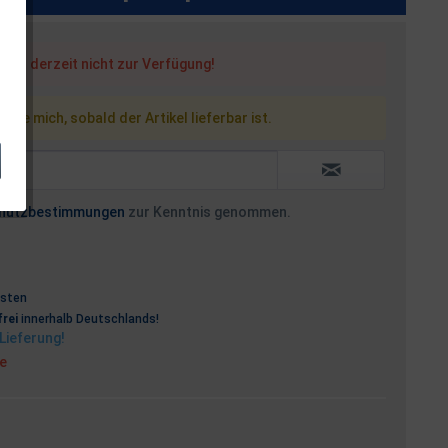
steht derzeit nicht zur Verfügung!
 Sie mich, sobald der Artikel lieferbar ist.
hutzbestimmungen
zur Kenntnis genommen.
osten
rei
innerhalb Deutschlands!
Lieferung!
ge