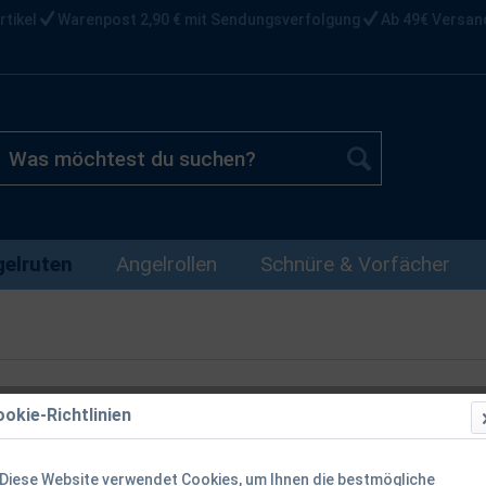
rtikel
Warenpost 2,90 € mit Sendungsverfolgung
Ab 49€ Versan
elruten
Angelrollen
Schnüre & Vorfächer
okie-Richtlinien
Daiwa Black 
3,0lbs 60-10
Diese Website verwendet Cookies, um Ihnen die bestmögliche