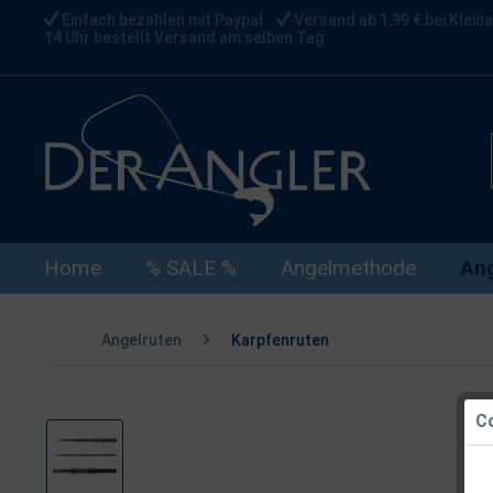
Einfach bezahlen mit Paypal
Versand ab 1,99 € bei Kleina
14 Uhr bestellt Versand am selben Tag
Home
% SALE %
Angelmethode
Ang
Angelruten
Karpfenruten
Co