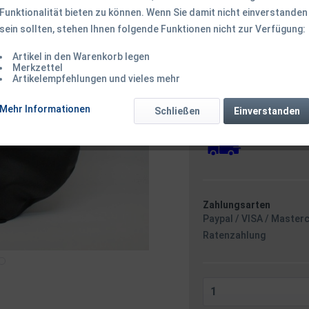
Funktionalität bieten zu können. Wenn Sie damit nicht einverstanden
sein sollten, stehen Ihnen folgende Funktionen nicht zur Verfügung:
59,50 € *
Inhalt:
1 Stück
Artikel in den Warenkorb legen
inkl. MwSt.
zzgl. Versandk
Merkzettel
Artikelempfehlungen und vieles mehr
Ab 49 EUR Versandkostenf
Versandkostenfreie 
Mehr Informationen
Sofort versandfertig
Schließen
Einverstanden
Versand am F
Zahlungsarten
Paypal / VISA / Master
Ratenzahlung