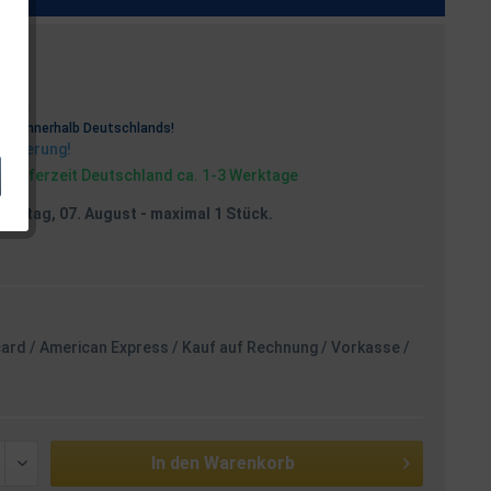
osten
rei
innerhalb Deutschlands!
Lieferung!
, Lieferzeit Deutschland ca. 1-3 Werktage
reitag, 07. August
- maximal 1 Stück.
card / American Express / Kauf auf Rechnung / Vorkasse /
In den
Warenkorb