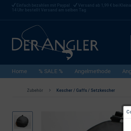
Einfach bezahlen mit Paypal
Versand ab 1,99 € bei Kleina
14 Uhr bestellt Versand am selben Tag
Home
% SALE %
Angelmethode
Ang
Zubehör
Kescher / Gaffs / Setzkescher
Co