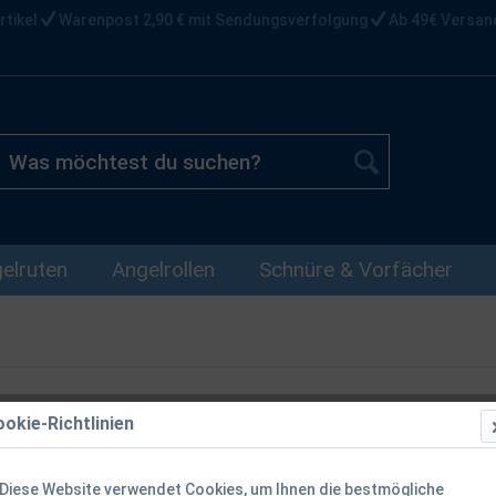
rtikel
Warenpost 2,90 € mit Sendungsverfolgung
Ab 49€ Versan
elruten
Angelrollen
Schnüre & Vorfächer
okie-Richtlinien
Spro Freest
Spundwandk
Diese Website verwendet Cookies, um Ihnen die bestmögliche