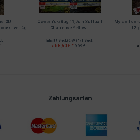
nel 3D
Owner Yuki Bug 11,0cm Softbait
Myran Toni-Z
ome silver 4g
Chatreuse Yellow...
12g 
ck
Inhalt
8 Stück
(0,69 € * / 1 Stück)
*
ab 5,50 € *
a
9,99 € *
Zahlungsarten