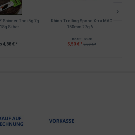
 Spinner Toni 5g 7g
Rhino Trolling Spoon Xtra MAG
Rhino
18g Silber...
150mm 27g 6...
Inhalt
1 Stück
b 4,88 € *
5,50 € *
9,99 € *