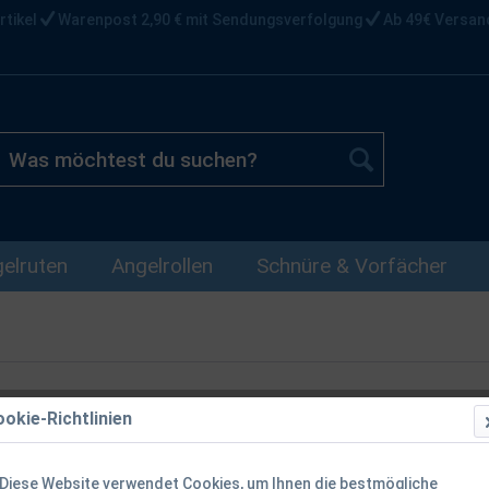
rtikel
Warenpost 2,90 € mit Sendungsverfolgung
Ab 49€ Versan
elruten
Angelrollen
Schnüre & Vorfächer
okie-Richtlinien
Freestyle Sc
Hering Fire 
Diese Website verwendet Cookies, um Ihnen die bestmögliche