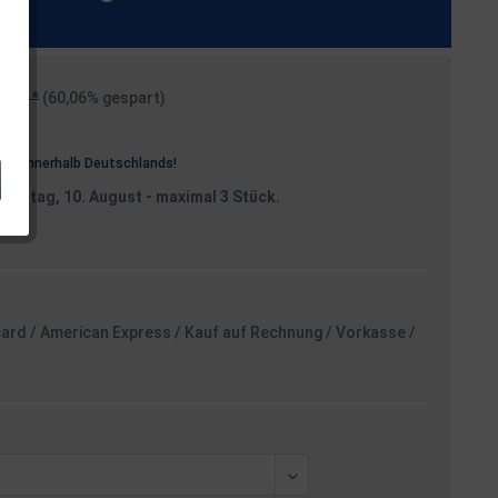
99 € *
(60,06% gespart)
osten
rei
innerhalb Deutschlands!
Montag, 10. August
- maximal 3 Stück.
card / American Express / Kauf auf Rechnung / Vorkasse /