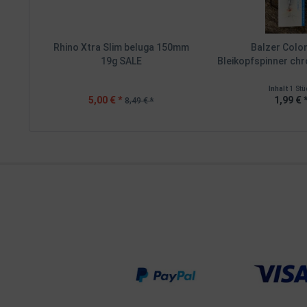
Rhino Xtra Slim beluga 150mm
Balzer Colo
19g SALE
Bleikopfspinner chr
Inhalt
1 Stü
5,00 € *
1,99 € 
8,49 € *