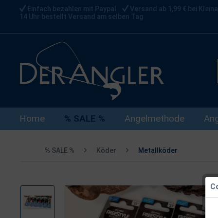
Einfach bezahlen mit Paypal
Versand ab 1,99 € bei Kleina
14 Uhr bestellt Versand am selben Tag
Home
% SALE %
Angelmethode
Ang
% SALE %
Köder
Metallköder
Co