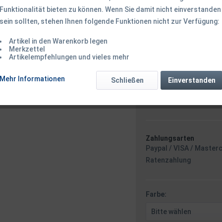
ABVERKAUF
Funktionalität bieten zu können. Wenn Sie damit nicht einverstanden
sein sollten, stehen Ihnen folgende Funktionen nicht zur Verfügung:
3,99 € *
Artikel in den Warenkorb legen
9,
Merkzettel
Inhalt:
1 Stück
Artikelempfehlungen und vieles mehr
inkl. MwSt.
zzgl. Versandk
Ab 49 EUR Versandkostenf
Mehr Informationen
Schließen
Einverstanden
Versand am 
Zahlungsarten
Paypal / VISA / Master
Ratenzahlung
Farbe: