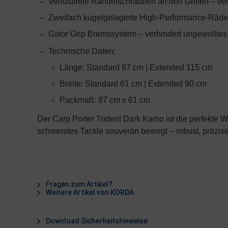
Verlustfreie Rändelschrauben an den Griffen – 
Zweifach kugelgelagerte High-Performance-Räder
Gator Grip Bremssystem – verhindert ungewollte
Technische Daten:
Länge: Standard 87 cm | Extended 115 cm
Breite: Standard 61 cm | Extended 90 cm
Packmaß: 87 cm x 61 cm
Der Carp Porter Trident Dark Kamo ist die perfekte Wa
schwerstes Tackle souverän bewegt – robust, präzise 
Fragen zum Artikel?
Weitere Artikel von KORDA
Download Sicherheitshinweise