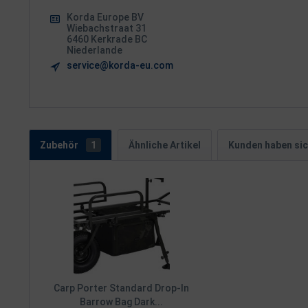
Korda Europe BV
Wiebachstraat 31
6460 Kerkrade BC
Niederlande
service@korda-eu.com
Zubehör
1
Ähnliche Artikel
Kunden haben sic
Carp Porter Standard Drop-In
Barrow Bag Dark...