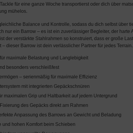
n Tackle für eine ganze Woche transportierst oder dich über ma
rung mühelos.
gleichliche Balance und Kontrolle, sodass du dich selbst über ti
h nur ein Barrow – es ist ein zuverlässiger Begleiter, der harte 
 ist der verstärkte Stahlrahmen so konstruiert, dass er große L
– dieser Barrow ist dein verlässlicher Partner für jedes Terrain.
 für maximale Belastung und Langlebigkeit
und besonders verschleißfest
rmögen – serienmäßig für maximale Effizienz
tersystem mit integrierten Gepäckschnüren
für maximalen Grip und Haltbarkeit auf jedem Untergrund
en Fixierung des Gepäcks direkt am Rahmen
 perfekte Anpassung des Barrows an Gewicht und Beladung
lle und hohen Komfort beim Schieben