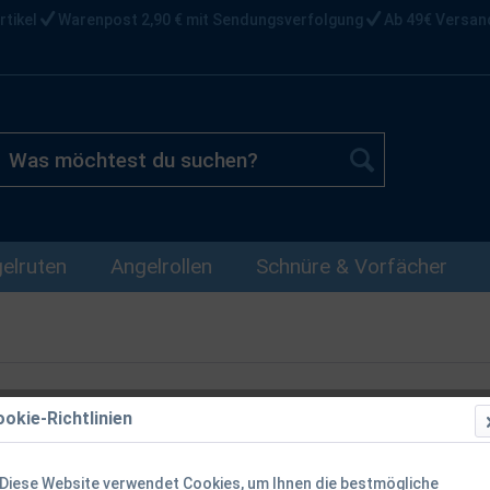
rtikel
Warenpost 2,90 € mit Sendungsverfolgung
Ab 49€ Versan
elruten
Angelrollen
Schnüre & Vorfächer
okie-Richtlinien
Carp Porter 
Transportkar
Diese Website verwendet Cookies, um Ihnen die bestmögliche