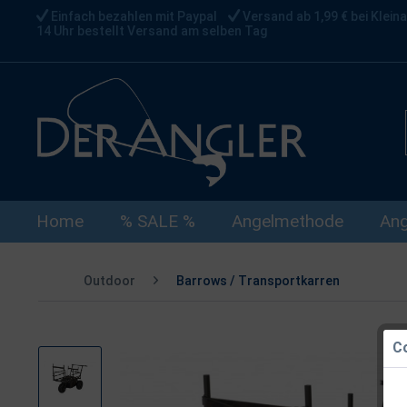
Einfach bezahlen mit Paypal
Versand ab 1,99 € bei Kleina
14 Uhr bestellt Versand am selben Tag
Home
% SALE %
Angelmethode
Ang
Outdoor
Barrows / Transportkarren
Co