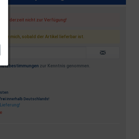
steht derzeit nicht zur Verfügung!
 Sie mich, sobald der Artikel lieferbar ist.
hutzbestimmungen
zur Kenntnis genommen.
osten
rei
innerhalb Deutschlands!
Lieferung!
ge