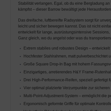
Stabilität verlangen. Egal, ob du eine Bergladung a
kämpfst – dieser Barrow bewältigt jede Herausforde
Das dreifache, luftbereifte Radsystem sorgt für unver
leicht und sicher bewegen kannst. Das ist nicht einfac
entwickelt für lange, ausrüstungsintensive Sessions,
Ganz gleich, wo du angelst oder was du transportierst 
Extrem stabiles und robustes Design – entwickelt
Hochfester Stahlrahmen, matt pulverbeschichtet 
Große Square Drop-In Bag mit hohem Fassungsve
Einzigartiges, arretierendes H&Y Frame-Rutenhal
Drei High-Performance-Reifen, speziell gefertigt 
Vier optimal platzierte Verzurrpunkte zur sicher
Multi-Point-Adjustment-System – ermöglicht die
Ergonomisch geformte Griffe für optimale Kontro