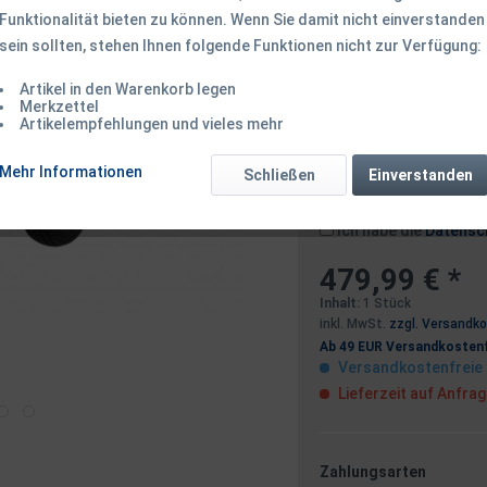
Funktionalität bieten zu können. Wenn Sie damit nicht einverstanden
sein sollten, stehen Ihnen folgende Funktionen nicht zur Verfügung:
Dieser Artikel 
Artikel in den Warenkorb legen
Merkzettel
Artikelempfehlungen und vieles mehr
Benachrichtigen
Mehr Informationen
Schließen
Einverstanden
Ich habe die
Datensc
479,99 € *
Inhalt:
1 Stück
inkl. MwSt.
zzgl. Versandk
Ab 49 EUR Versandkostenf
Versandkostenfreie 
Lieferzeit auf Anfra
Zahlungsarten