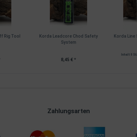
ff Rig Tool
Korda Leadcore Chod Safety
Korda Line 
System
Inhalt
8 St
*
8,45 € *
Zahlungsarten