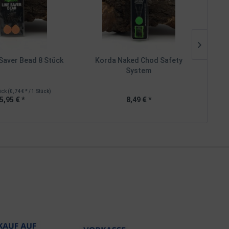
Saver Bead 8 Stück
Korda Naked Chod Safety
Kord
System
ück
(0,74 € * / 1 Stück)
I
5,95 € *
8,49 € *