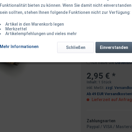
Funktionalität bieten zu können. Wenn Sie damit nicht einverstanden
sein sollten, stehen Ihnen folgende Funktionen nicht zur Verfügung:
Dieser Artikel 
Artikel in den Warenkorb legen
Merkzettel
Artikelempfehlungen und vieles mehr
Benachrichtigen
Mehr Informationen
Schließen
Einverstanden
Ich habe die
Datensc
2,95 € *
Inhalt:
1 Stück
inkl. MwSt.
zzgl. Versandk
Ab 49 EUR Versandkostenf
Lieferzeit auf Anfra
Zahlungsarten
Paypal / VISA / Master