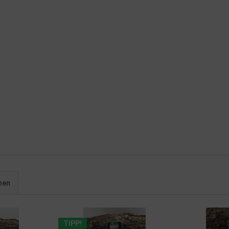
hen
TIPP!