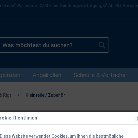
rtikel
Warenpost 2,90 € mit Sendungsverfolgung
Ab 49€ Versan
gelruten
Angelrollen
Schnüre & Vorfächer
& Rigs
Kleinteile / Zubehör
okie-Richtlinien
Strategy Rel
Allrounder
Diese Website verwendet Cookies, um Ihnen die bestmögliche