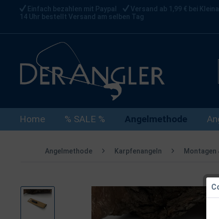
Einfach bezahlen mit Paypal
Versand ab 1,99 € bei Kleina
14 Uhr bestellt Versand am selben Tag
Home
% SALE %
Angelmethode
An
Angelmethode
Karpfenangeln
Montagen 
Co