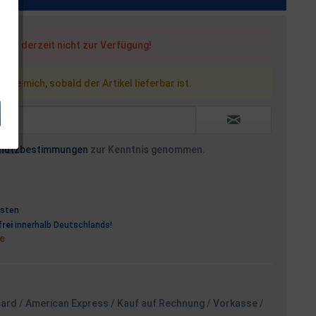
steht derzeit nicht zur Verfügung!
 Sie mich, sobald der Artikel lieferbar ist.
hutzbestimmungen
zur Kenntnis genommen.
osten
rei
innerhalb Deutschlands!
ge
card / American Express / Kauf auf Rechnung / Vorkasse /