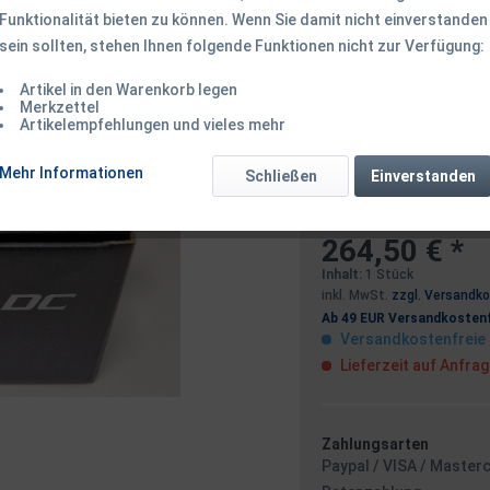
Funktionalität bieten zu können. Wenn Sie damit nicht einverstanden
Dieser Artikel 
sein sollten, stehen Ihnen folgende Funktionen nicht zur Verfügung:
Artikel in den Warenkorb legen
Benachrichtigen
Merkzettel
Artikelempfehlungen und vieles mehr
Mehr Informationen
Schließen
Einverstanden
Ich habe die
Datensc
264,50 € *
Inhalt:
1 Stück
inkl. MwSt.
zzgl. Versandk
Ab 49 EUR Versandkostenf
Versandkostenfreie 
Lieferzeit auf Anfra
Zahlungsarten
Paypal / VISA / Master