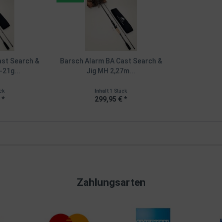
ast Search &
Barsch Alarm BA Cast Search &
-21g...
Jig MH 2,27m...
ck
Inhalt
1 Stück
 *
299,95 € *
Zahlungsarten