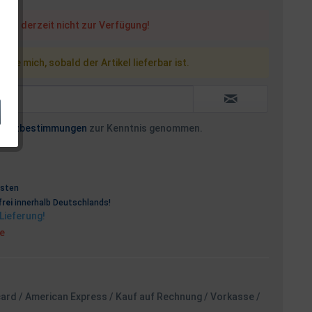
steht derzeit nicht zur Verfügung!
 Sie mich, sobald der Artikel lieferbar ist.
hutzbestimmungen
zur Kenntnis genommen.
osten
rei
innerhalb Deutschlands!
Lieferung!
ge
card / American Express / Kauf auf Rechnung / Vorkasse /