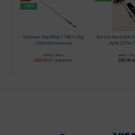
TIPP!
Bullseye Skip Whip C 198 5-28g
Barsch Alarm BA C
1,98m Baitcastrute
Jig M 2,27m 7
Inhalt
1 Stück
Inhalt
1 Stü
208,50 € *
289,95 €
208,99 € *