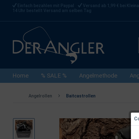
Einfach bezahlen mit Paypal
Versand ab 1,99 € bei Kleina
14 Uhr bestellt Versand am selben Tag
Home
% SALE %
Angelmethode
Ang
Angelrollen
Baitcastrollen
Co