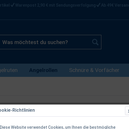
rtikel
Warenpost 2,90 € mit Sendungsverfolgung
Ab 49€ Versan
elruten
Angelrollen
Schnüre & Vorfächer
okie-Richtlinien
Shimano Cur
Diese Website verwendet Cookies, um Ihnen die bestmögliche