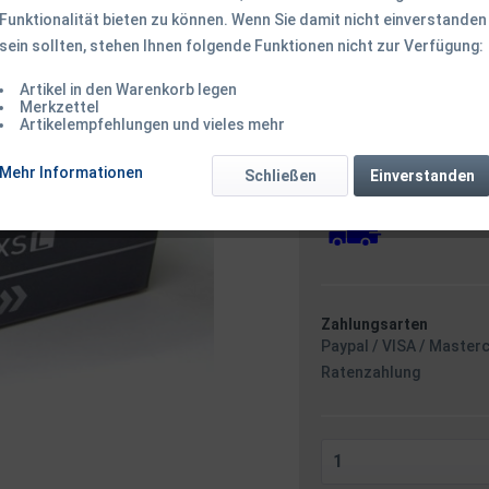
Funktionalität bieten zu können. Wenn Sie damit nicht einverstanden
sein sollten, stehen Ihnen folgende Funktionen nicht zur Verfügung:
219,50 € *
Inhalt:
1 Stück
Artikel in den Warenkorb legen
inkl. MwSt.
zzgl. Versandk
Merkzettel
Artikelempfehlungen und vieles mehr
Ab 49 EUR Versandkostenf
Versandkostenfreie 
Mehr Informationen
Sofort versandfertig
Schließen
Einverstanden
Versand am 
Zahlungsarten
Paypal / VISA / Master
Ratenzahlung