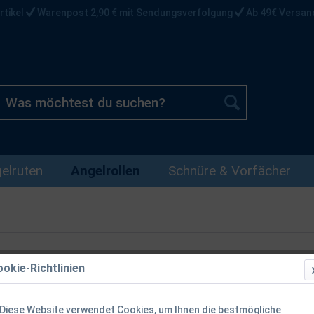
rtikel
Warenpost 2,90 € mit Sendungsverfolgung
Ab 49€ Versan
elruten
Angelrollen
Schnüre & Vorfächer
okie-Richtlinien
Daiwa Tatula
XS L Baitcas
Diese Website verwendet Cookies, um Ihnen die bestmögliche