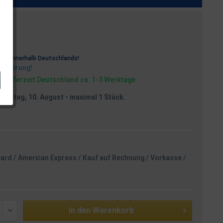
osten
rei
innerhalb Deutschlands!
Lieferung!
, Lieferzeit Deutschland ca. 1-3 Werktage
Montag, 10. August
- maximal 1 Stück.
card / American Express / Kauf auf Rechnung / Vorkasse /
In den
Warenkorb