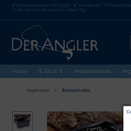
Einfach bezahlen mit Paypal
Versand ab 1,99 € bei Kleina
14 Uhr bestellt Versand am selben Tag
Home
% SALE %
Angelmethode
Ang
Angelrollen
Baitcastrollen
Co