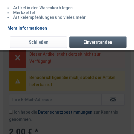
Artikel in den Warenkorb legen
Merkzettel
Artikelempfehlungen und vieles mehr
Balzer Steh auf Blei Stand Up
Mehr Informationen
Blei 30g
Schließen
Einverstanden
Dieser Artikel steht derzeit nicht zur
Verfügung!
Benachrichtigen Sie mich, sobald der Artikel
lieferbar ist.
Ich habe die
Datenschutzbestimmungen
zur Kenntnis
genommen.
2,00 € *